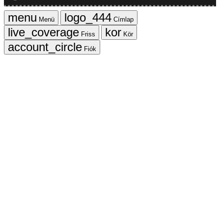
Menü
Címlap
Friss
Kör
Fiók