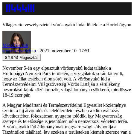
Világszerte veszélyeztetett vörösnyakú ludat lőttek le a Hortobágyon
Mészáros Juli
természetvédelem
2021. november 10. 17:51
Megosztás
November 5-én egy elpusztult vörösnyakú ludat találtak a
Hortobágyi Nemzeti Park területén, a vizsgálatok során kiderült,
hogy az állat testében ólomsörét volt. A vörösnyakú lúd a
Természetvédelmi Világszövetség Vörös Listáján a sérülékeny
besorolású fajok közé tartozik, világállománya csökkenő, mindössze
18-19 ezer pár.
A Magyar Madártani és Természetvédelmi Egyesület közleménye
szerint a faj átvonuló- és telelőterülete részben a klímaváltozás
következtében fokozatosan nyugatra tolódik, így Magyarország
szerepe és felelőssége is jelentősen nő a nemzetközi védelem terén.
A vörösnyakú lúd állományának magyarországi súlypontja a
Tiszántúlon található, így ezeken a területeken kiemelt szerepe van a