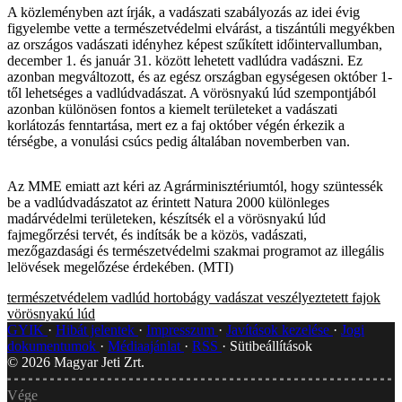
A közleményben azt írják, a vadászati szabályozás az idei évig
figyelembe vette a természetvédelmi elvárást, a tiszántúli megyékben
az országos vadászati idényhez képest szűkített időintervallumban,
december 1. és január 31. között lehetett vadlúdra vadászni. Ez
azonban megváltozott, és az egész országban egységesen október 1-
től lehetséges a vadlúdvadászat. A vörösnyakú lúd szempontjából
azonban különösen fontos a kiemelt területeket a vadászati
korlátozás fenntartása, mert ez a faj október végén érkezik a
térségbe, a vonulási csúcs pedig általában novemberben van.
Az MME emiatt azt kéri az Agrárminisztériumtól, hogy szüntessék
be a vadlúdvadászatot az érintett Natura 2000 különleges
madárvédelmi területeken, készítsék el a vörösnyakú lúd
fajmegőrzési tervét, és indítsák be a közös, vadászati,
mezőgazdasági és természetvédelmi szakmai programot az illegális
lelövések megelőzése érdekében. (MTI)
természetvédelem
vadlúd
hortobágy
vadászat
veszélyeztetett fajok
vörösnyakú lúd
GYIK
Hibát jelentek
Impresszum
Javítások kezelése
Jogi
dokumentumok
Médiaajánlat
RSS
Sütibeállítások
©
2026
Magyar Jeti Zrt.
Vége