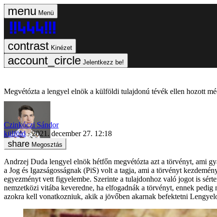
Menü
Kinézet
Jelentkezz be!
Megvétózta a lengyel elnök a külföldi tulajdonú tévék ellen hozott mé
Czinkóczi Sándor
külföld
2021. december 27. 12:18
Megosztás
Andrzej Duda lengyel elnök hétfőn megvétózta azt a törvényt, ami gy
a Jog és Igazságosságnak (PiS) volt a tagja, ami a törvényt kezdemén
egyezményt vett figyelembe. Szerinte a tulajdonhoz való jogot is sér
nemzetközi vitába keveredne, ha elfogadnák a törvényt, ennek pedig 
azokra kell vonatkozniuk, akik a jövőben akarnak befektetni Lengyel