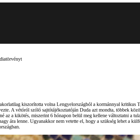
diatörvényt
akorlatilag kiszorította volna Lengyelországból a kormánnyal kritikus 
yezte. A vétóról szóló sajtótájékoztatóján Duda azt mondta, többek közö
tené az a kikötés, miszerint 6 hónapon belül meg kellene változtatni a
nagy ára lenne. Ugyanakkor nem vetette el, hogy a szükség lehet a kül
országban.