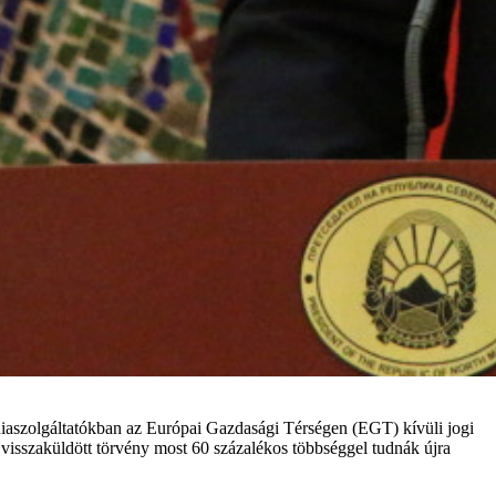
médiaszolgáltatókban az Európai Gazdasági Térségen (EGT) kívüli jogi
visszaküldött törvény most 60 százalékos többséggel tudnák újra