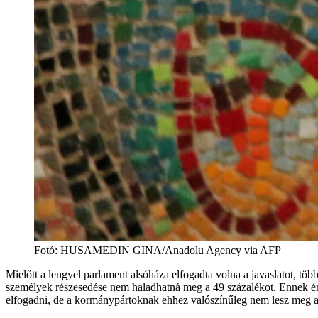
Fotó
:
HUSAMEDIN GINA/Anadolu Agency via AFP
Mielőtt a lengyel parlament alsóháza elfogadta volna a javaslatot, tö
személyek részesedése nem haladhatná meg a 49 százalékot. Ennek ért
elfogadni, de a kormánypártoknak ehhez valószínűleg nem lesz meg a