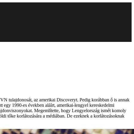
TVN tulajdonosát, az amerikai Discoveryt. Pedig korábban ő is annak
tt egy 1990-es években aláírt, amerikai-lengyel kereskedelmi
 tulajdonviszonyokat. Megemlítette, hogy Lengyelország ismét komoly
földi tőke korlátozására a médiában. De ezeknek a korlátozásoknak