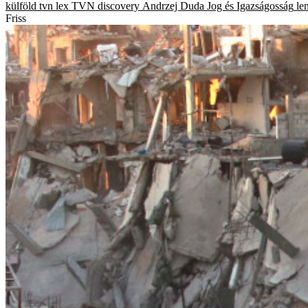
külföld
tvn
lex TVN
discovery
Andrzej Duda
Jog és Igazságosság
le
Friss