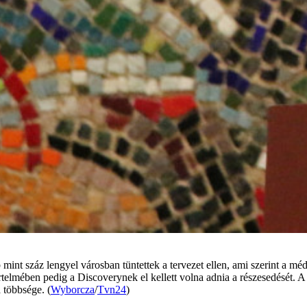
bb mint száz lengyel városban tüntettek a tervezet ellen, ami szerint a 
elmében pedig a Discoverynek el kellett volna adnia a részesedését. A 
 többsége. (
Wyborcza
/
Tvn24
)