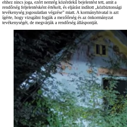
ehhez nincs joga, ezért nemrég közérdekű bejelentést tett, amit a
rendőrség feljelentésként értékelt, és eljárást indított „közbiztonsági
tevékenység jogosulatlan végzése” miatt. A kormányhivatal is azt
ígérte, hogy vizsgálni fogják a mezőőrség és az önkormányzat
tevékenységét, de megvárják a rendőrség álláspontját.