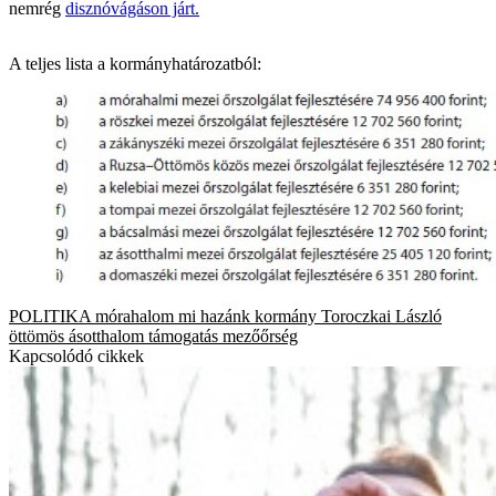
nemrég
disznóvágáson járt.
A teljes lista a kormányhatározatból:
POLITIKA
mórahalom
mi hazánk
kormány
Toroczkai László
öttömös
ásotthalom
támogatás
mezőőrség
Kapcsolódó cikkek