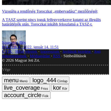
Vizsgálja a rendőrség Toroczkai „embervadász” mezőőrségét
A TASZ szerint nincs joguk felfegyverkezve kutatni az illegális
határátlépők után. Toroczkai inkább feloszlatná a TASZ-t.
Szurovecz Illés
POLITIKA
2022. január 14. 11:51
GYIK
Hibát jelentek
Impresszum
Javítások kezelése
Jogi
dokumentumok
Médiaajánlat
RSS
Sütibeállítások
©
2026
Magyar Jeti Zrt.
Vége
Menü
Címlap
Friss
Kör
Fiók