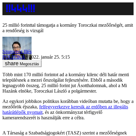
25 millió forinttal támogatja a kormány Toroczkai mezőőrségét, amit
a rendőrség is vizsgál
Szurovecz Illés
POLITIKA
2022. január 25. 5:15
Megosztás
Több mint 170 millió forintot ad a kormány kilenc déli határ menti
településnek a mezei őrszolgálat fejlesztésére. Ebből a második
legnagyobb összeg, 25 millió forint jut Ásotthalomnak, ahol a Mi
Hazánk elnöke, Toroczkai László a polgármester.
Az egykori jobbikos politikus korábban videóban mutatta be, hogy a
mezőőrök éjszaka,
felfegyverkezve keresik az erdőben az illegális
határátlépők nyomait
, és az önkormányzat térfigyelő
kamerarendszerét is használják erre a célra.
A Társaság a Szabadságjogokért (TASZ) szerint a mezőőrségnek