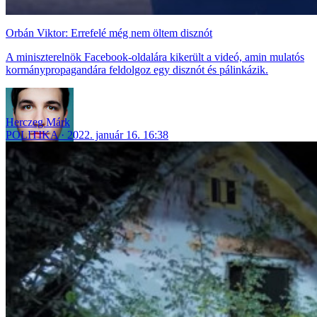
Orbán Viktor: Errefelé még nem öltem disznót
A miniszterelnök Facebook-oldalára kikerült a videó, amin mulatós
kormánypropagandára feldolgoz egy disznót és pálinkázik.
Herczeg Márk
POLITIKA
2022. január 16. 16:38