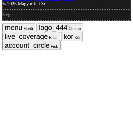
©
2026
Magyar Jeti Zrt.
Vége
Menü
Címlap
Friss
Kör
Fiók