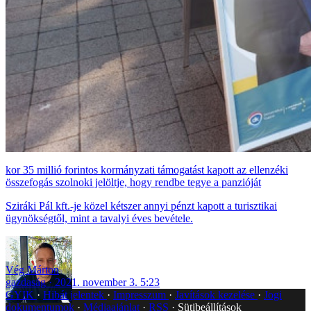
35 millió forintos kormányzati támogatást kapott az ellenzéki
összefogás szolnoki jelöltje, hogy rendbe tegye a panzióját
Sziráki Pál kft.-je közel kétszer annyi pénzt kapott a turisztikai
ügynökségtől, mint a tavalyi éves bevétele.
Vég Márton
gazdaság
2021. november 3. 5:23
GYIK
Hibát jelentek
Impresszum
Javítások kezelése
Jogi
dokumentumok
Médiaajánlat
RSS
Sütibeállítások