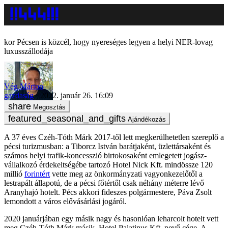
Pécsen is közcél, hogy nyereséges legyen a helyi NER-lovag
luxusszállodája
Vég Márton
gazdaság
2022. január 26. 16:09
Megosztás
Ajándékozás
A 37 éves Czéh-Tóth Márk 2017-től lett megkerülhetetlen szereplő a
pécsi turizmusban: a Tiborcz István barátjaként, üzlettársaként és
számos helyi trafik-koncesszió birtokosaként emlegetett jogász-
vállalkozó érdekeltségébe tartozó Hotel Nick Kft. mindössze 120
millió
forintért
vette meg az önkormányzati vagyonkezelőtől a
lestrapált állapotú, de a pécsi főtértől csak néhány méterre lévő
Aranyhajó hotelt. Pécs akkori fideszes polgármestere, Páva Zsolt
lemondott a város elővásárlási jogáról.
2020 januárjában egy másik nagy és hasonlóan leharcolt hotelt vett
meg Czéh-Tóth Márk másik, Hotel Palatinus Kft. nevű cége. A