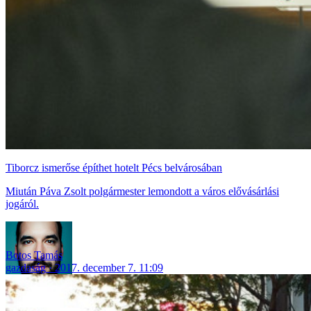
Tiborcz ismerőse építhet hotelt Pécs belvárosában
Miután Páva Zsolt polgármester lemondott a város elővásárlási
jogáról.
Botos Tamás
gazdaság
2017. december 7. 11:09