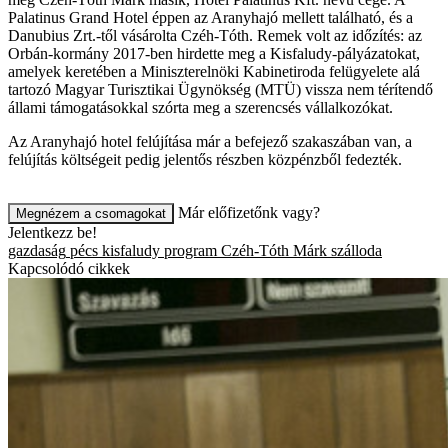
Palatinus Grand Hotel éppen az Aranyhajó mellett található, és a
Danubius Zrt.-től vásárolta Czéh-Tóth. Remek volt az időzítés: az
Orbán-kormány 2017-ben hirdette meg a Kisfaludy-pályázatokat,
amelyek keretében a Miniszterelnöki Kabinetiroda felügyelete alá
tartozó Magyar Turisztikai Ügynökség (MTÜ) vissza nem térítendő
állami támogatásokkal szórta meg a szerencsés vállalkozókat.
Az Aranyhajó hotel felújítása már a befejező szakaszában van, a
felújítás költségeit pedig jelentős részben közpénzből fedezték.
Már előfizetőnk vagy?
Megnézem a csomagokat
Jelentkezz be!
gazdaság
pécs
kisfaludy program
Czéh-Tóth Márk
szálloda
Kapcsolódó cikkek