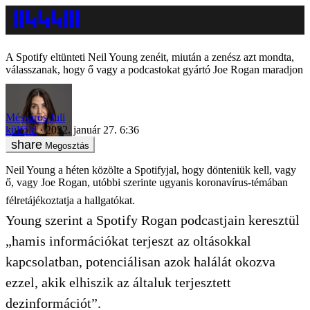
A Spotify eltünteti Neil Young zenéit, miután a zenész azt mondta,
válasszanak, hogy ő vagy a podcastokat gyártó Joe Rogan maradjon
Mészáros Juli
külföld
2022. január 27. 6:36
Megosztás
Neil Young a héten közölte a Spotifyjal, hogy dönteniük kell, vagy
ő, vagy Joe Rogan, utóbbi szerinte ugyanis koronavírus-témában
félretájékoztatja a hallgatókat.
Young szerint a Spotify Rogan podcastjain keresztül
„hamis információkat terjeszt az oltásokkal
kapcsolatban, potenciálisan azok halálát okozva
ezzel, akik elhiszik az általuk terjesztett
dezinformációt”.