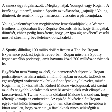
A zenész úgy fogalmazott: „Megkaphatják Youngot vagy Rogant. A
kettőt együtt nem”, amire a Spotify azt válaszolta, „sajnálja” Young
döntését, de remélik, hogy hamarosan visszatér a platformjukra.
Young közleményében megköszönte lemezkiadójának, a Warner
Brothers tulajdonában lévő Reprise Recordsnak is, hogy támogatták
döntését, ehhez pedig hozzátette, hogy „az igazság nevében” veszíti
most el streaming-bevételeinek 60 százalékát.
A Spotify állítólag 100 millió dollárt fizetett a The Joe Rogan
Experience podcast jogaiért 2020-ban. Rogan műsora a Spotify
legnépszerűbb podcastja, amit havonta közel 200 milliószor töltenek
le.
Egyébként nem Young az első, aki nemtetszését fejezte ki Rogan
podcastjének tartalma miatt: a múlt hónapban orvosok, tudósok és
egészségügyi szakemberek írtak a Spotifynak nyílt levelet, miután
Rogan interjút készített Dr. Robert Malone virológussal, aki szerint
az oltás nagyobb kockázatnak teszi ki azokat, akik már elkapták a
koronavírust. A Twitter kitiltotta oldaláról Malone-t, mondván, hogy
félretájékoztatja az embereket. Az epizód felvétele előtt Rogan
egyébként külön kiemelte, hogy ő nem oltásellenes, de továbbra is
kitart amellett, hogy szerinte „a fiataloknak nincs szükségük a