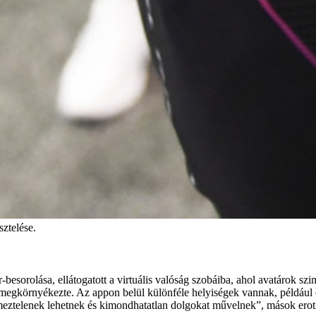
ztelése.
sorolása, ellátogatott a virtuális valóság szobáiba, ahol avatárok szim
i megkörnyékezte. Az appon belül különféle helyiségek vannak, például é
ztelenek lehetnek és kimondhatatlan dolgokat művelnek”, mások erotik