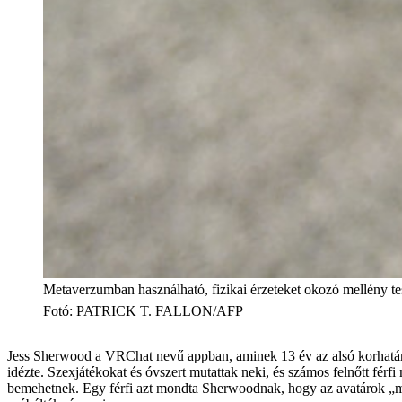
Metaverzumban használható, fizikai érzeteket okozó mellény tes
Fotó
:
PATRICK T. FALLON/AFP
Jess Sherwood a VRChat nevű appban, aminek 13 év az alsó korhatár-be
idézte. Szexjátékokat és óvszert mutattak neki, és számos felnőtt férf
bemehetnek. Egy férfi azt mondta Sherwoodnak, hogy az avatárok „me