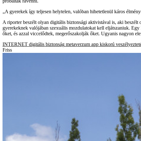
próbálták rávenni.
„A gyerekek így teljesen helytelen, valóban hihetetlenül káros élmé
A riporter beszélt olyan digitális biztonsági aktivistával is, aki besz
gyerekeknek valójában szexuális mozdulatokat kell eljátszaniuk. Egy 
őket, és azzal viccelődtek, megerőszakolják őket. Ugyanis nagyon e
INTERNET
digitális biztonság
metaverzum
app
kiskorú veszélyeztet
Friss