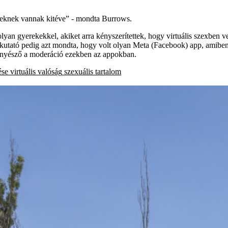
nyeknek vannak kitéve” - mondta Burrows.
élt olyan gyerekekkel, akiket arra kényszerítettek, hogy virtuális szexben
kutató pedig azt mondta, hogy volt olyan Meta (Facebook) app, amiben h
lenyésző a moderáció ezekben az appokban.
ése
virtuális valóság
szexuális tartalom