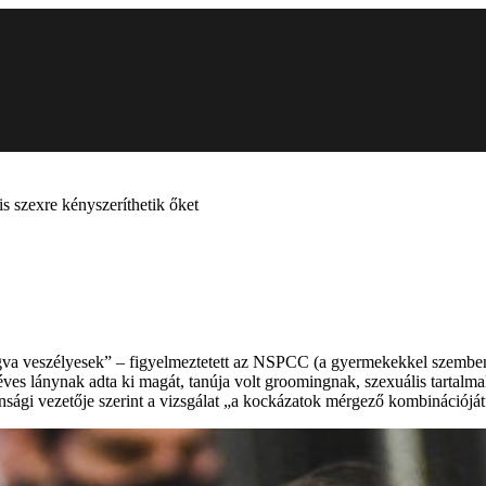
s szexre kényszeríthetik őket
a veszélyesek” – figyelmeztetett az NSPCC (a gyermekekkel szemben el
éves lánynak adta ki magát, tanúja volt groomingnak, szexuális tartalma
gi vezetője szerint a vizsgálat „a kockázatok mérgező kombinációját” 