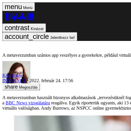
Menü
Kinézet
Jelentkezz be!
A metaverzumban számos app veszélyes a gyerekekre, például virtuáli
Kiss Imola
INTERNET
2022. február 24. 17:56
Megosztás
A metaverzumban használt bizonyos alkalmazások „tervezésüknél fogv
a
BBC News vizsgálatára
reagálva. Egyik riporterük ugyanis, aki 13 
virtuális valóságban. Andy Burrows, az NSPCC online gyermekbiztonsá