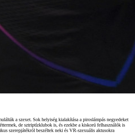
ulálták a szexet. Sok helyiség kialakítása a piroslámpás negyedeket
ttermek, de sztriptízklubok is, és ezekbe a kiskorú felhasználók is
us szerepjátékról beszéltek neki és VR-szexuális aktusokra