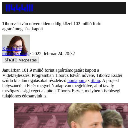
Tiborcz István nővére idén eddig közel 102 millió forint
agrártámogatást kapott
Kiss Imola
mezőgazdaság
2022. február 24. 20:32
Megosztás
Januárban 101,9 millió forint agrártámogatást kapott a
Videkfejlesztési Programban Tiborcz István nővére, Tiborcz Eszter –
szúrta ki a támogatásokat részletező
honlapon
az
rtl.hu
. A projekt
helyszínéül a Fejér megyei Nadap van megjelölve, ahol tavaly
mezőgazdasági céget alapított Tiborcz Eszter, melyben kisebbségi
tulajdonos édesanyjuk is.