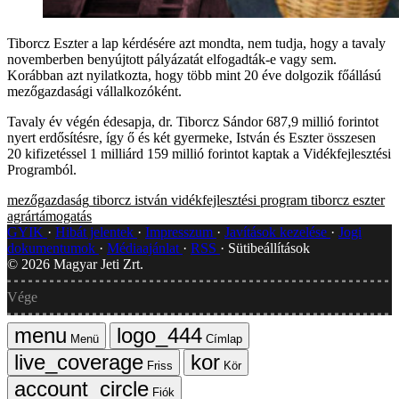
Tiborcz Eszter a lap kérdésére azt mondta, nem tudja, hogy a tavaly
novemberben benyújtott pályázatát elfogadták-e vagy sem.
Korábban azt nyilatkozta, hogy több mint 20 éve dolgozik főállású
mezőgazdasági vállalkozóként.
Tavaly év végén édesapja, dr. Tiborcz Sándor 687,9 millió forintot
nyert erdősítésre, így ő és két gyermeke, István és Eszter összesen
20 kifizetéssel 1 milliárd 159 millió forintot kaptak a Vidékfejlesztési
Programból.
mezőgazdaság
tiborcz istván
vidékfejlesztési program
tiborcz eszter
agrártámogatás
GYIK
Hibát jelentek
Impresszum
Javítások kezelése
Jogi
dokumentumok
Médiaajánlat
RSS
Sütibeállítások
©
2026
Magyar Jeti Zrt.
Vége
Menü
Címlap
Friss
Kör
Fiók