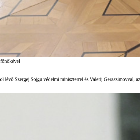
i főnökével
vol lévő Szergej Sojgu védelmi miniszterrel és Valerij Geraszimovval, a