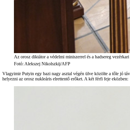
Az orosz diktátor a védelmi miniszerrel és a hadsereg vezérkar
Fotó
:
Alekszej Nikolszkij/AFP
Vlagyimir Putyin egy bazi nagy asztal végén ülve közölte a tőle jó tá
helyezni az orosz nukleáris elrettentő erőket. A két férfi feje eközben: