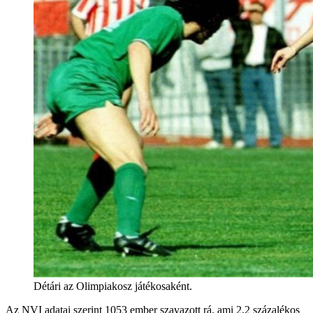
Détári az Olimpiakosz játékosaként.
Az NVI adatai szerint 1053 ember szavazott rá, ami 2,2 százalékos