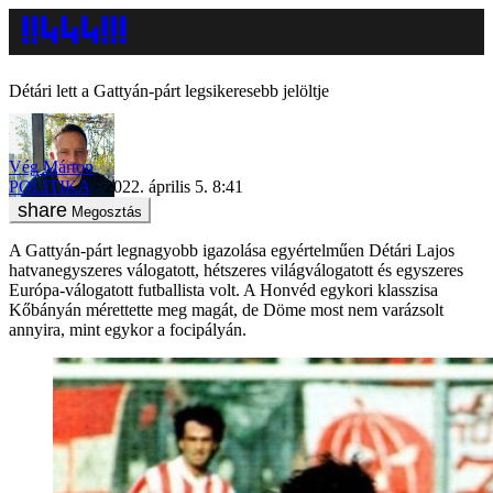
Détári lett a Gattyán-párt legsikeresebb jelöltje
Vég Márton
POLITIKA
2022. április 5. 8:41
Megosztás
A Gattyán-párt legnagyobb igazolása egyértelműen Détári Lajos
hatvanegyszeres válogatott, hétszeres világválogatott és egyszeres
Európa-válogatott futballista volt. A Honvéd egykori klasszisa
Kőbányán mérettette meg magát, de Döme most nem varázsolt
annyira, mint egykor a focipályán.