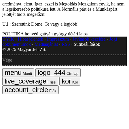
eredményt jelent. Igaz, ezzel is Megoldás Mozgalom egyik, ha nem
a legsikeresebb politikusa lett. A Normális párt és a Munkáspárt
jelöltjét tudta megelőzni.
U.I.: Szeretünk Döme, Te vagy a legjobb!
POLITIKA
honvéd
gattyán györgy
détári lajos
GYIK
Hibát jelentek
Impresszum
Javítások kezelése
Jogi
dokumentumok
Médiaajánlat
RSS
Sütibeállítások
©
2026
Magyar Jeti Zrt.
Vége
Menü
Címlap
Friss
Kör
Fiók