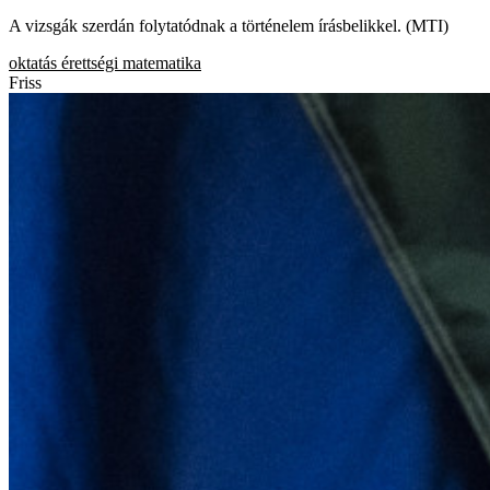
A vizsgák szerdán folytatódnak a történelem írásbelikkel. (MTI)
oktatás
érettségi
matematika
Friss