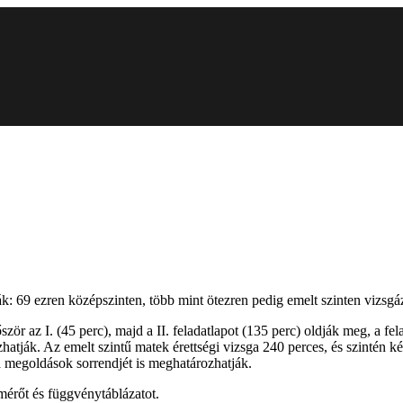
ák: 69 ezren középszinten, több mint ötezren pedig emelt szinten vizsgá
zör az I. (45 perc), majd a II. feladatlapot (135 perc) oldják meg, a fel
tják. Az emelt szintű matek érettségi vizsga 240 perces, és szintén két 
s a megoldások sorrendjét is meghatározhatják.
érőt és függvénytáblázatot.