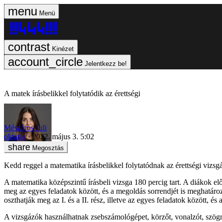
Menü
Kinézet
Jelentkezz be!
A matek írásbelikkel folytatódik az érettségi
Mészáros Juli
oktatás
2022. május 3. 5:02
Megosztás
Kedd reggel a matematika írásbelikkel folytatódnak az érettségi vizsg
A matematika középszintű írásbeli vizsga 180 percig tart. A diákok elős
meg az egyes feladatok között, és a megoldás sorrendjét is meghatározha
oszthatják meg az I. és a II. rész, illetve az egyes feladatok között, é
A vizsgázók használhatnak zsebszámológépet, körzőt, vonalzót, szögm