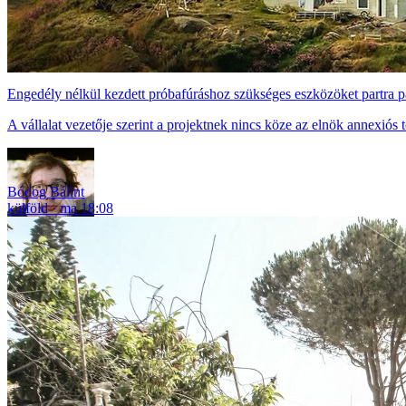
Engedély nélkül kezdett próbafúráshoz szükséges eszközöket partra p
A vállalat vezetője szerint a projektnek nincs köze az elnök annexiós
Bódog Bálint
külföld
ma 18:08