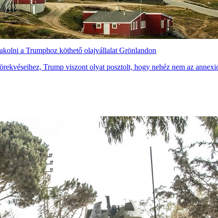
akolni a Trumphoz köthető olajvállalat Grönlandon
 törekvéseihez, Trump viszont olyat posztolt, hogy nehéz nem az annexi