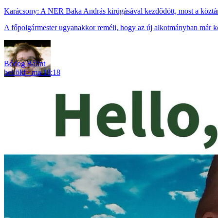
Karácsony: A NER Baka András kirúgásával kezdődött, most a köztárs
A főpolgármester ugyanakkor reméli, hogy az új alkotmányban már közv
Bódog Bálint
belföld
ma 18:18