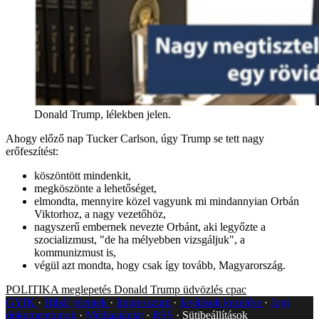
Donald Trump, lélekben jelen.
Ahogy előző nap Tucker Carlson, úgy Trump se tett nagy
erőfeszítést:
köszöntött mindenkit,
megköszönte a lehetőséget,
elmondta, mennyire közel vagyunk mi mindannyian Orbán
Viktorhoz, a nagy vezetőhöz,
nagyszerű embernek nevezte Orbánt, aki legyőzte a
szocializmust, "de ha mélyebben vizsgáljuk", a
kommunizmust is,
végül azt mondta, hogy csak így tovább, Magyarország.
POLITIKA
meglepetés
Donald Trump
üdvözlés
cpac
GYIK
Hibát jelentek
Impresszum
Javítások kezelése
Jogi
dokumentumok
Médiaajánlat
RSS
Sütibeállítások