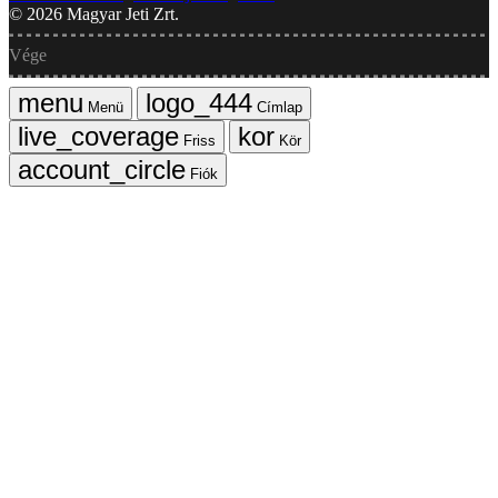
©
2026
Magyar Jeti Zrt.
Vége
Menü
Címlap
Friss
Kör
Fiók