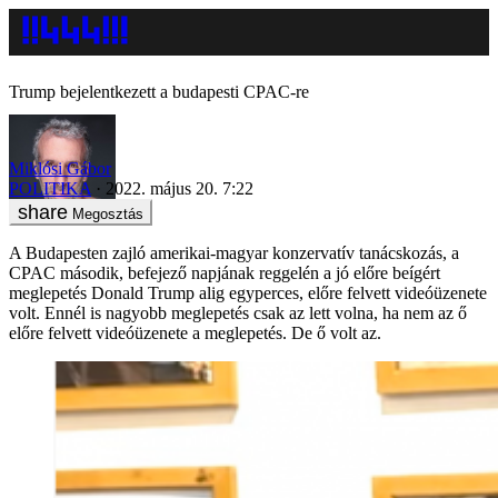
Trump bejelentkezett a budapesti CPAC-re
Miklósi Gábor
POLITIKA
2022. május 20. 7:22
Megosztás
A Budapesten zajló amerikai-magyar konzervatív tanácskozás, a
CPAC második, befejező napjának reggelén a jó előre beígért
meglepetés Donald Trump alig egyperces, előre felvett videóüzenete
volt. Ennél is nagyobb meglepetés csak az lett volna, ha nem az ő
előre felvett videóüzenete a meglepetés. De ő volt az.