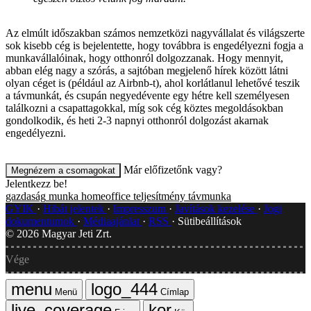
Az elmúlt időszakban számos nemzetközi nagyvállalat és világszerte
sok kisebb cég is bejelentette, hogy továbbra is engedélyezni fogja a
munkavállalóinak, hogy otthonról dolgozzanak. Hogy mennyit,
abban elég nagy a szórás, a sajtóban megjelenő hírek között látni
olyan céget is (például az Airbnb-t), ahol korlátlanul lehetővé teszik
a távmunkát, és csupán negyedévente egy hétre kell személyesen
találkozni a csapattagokkal, míg sok cég köztes megoldásokban
gondolkodik, és heti 2-3 napnyi otthonról dolgozást akarnak
engedélyezni.
Már előfizetőnk vagy?
Megnézem a csomagokat
Jelentkezz be!
gazdaság
munka
homeoffice
teljesítmény
távmunka
GYIK
Hibát jelentek
Impresszum
Javítások kezelése
Jogi
dokumentumok
Médiaajánlat
RSS
Sütibeállítások
©
2026
Magyar Jeti Zrt.
Vége
Menü
Címlap