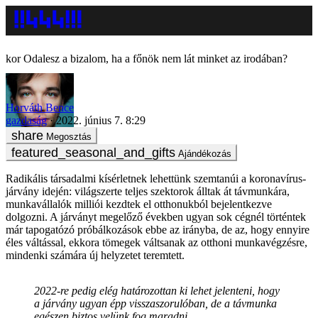
Odalesz a bizalom, ha a főnök nem lát minket az irodában?
Horváth Bence
gazdaság
2022. június 7. 8:29
Megosztás
Ajándékozás
Radikális társadalmi kísérletnek lehettünk szemtanúi a koronavírus-
járvány idején: világszerte teljes szektorok álltak át távmunkára,
munkavállalók milliói kezdtek el otthonukból bejelentkezve
dolgozni. A járványt megelőző években ugyan sok cégnél történtek
már tapogatózó próbálkozások ebbe az irányba, de az, hogy ennyire
éles váltással, ekkora tömegek váltsanak az otthoni munkavégzésre,
mindenki számára új helyzetet teremtett.
2022-re pedig elég határozottan ki lehet jelenteni, hogy
a járvány ugyan épp visszaszorulóban, de a távmunka
egészen biztos velünk fog maradni.