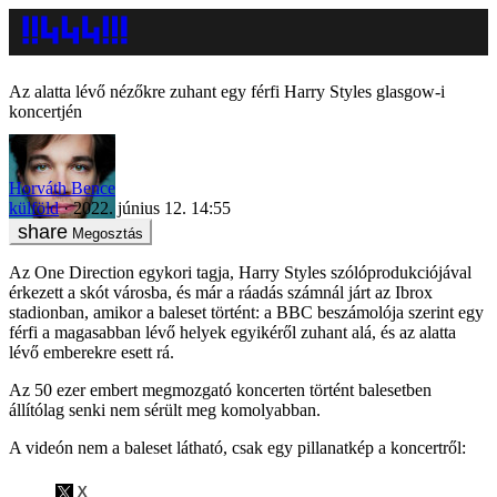
Az alatta lévő nézőkre zuhant egy férfi Harry Styles glasgow-i
koncertjén
Horváth Bence
külföld
2022. június 12. 14:55
Megosztás
Az One Direction egykori tagja, Harry Styles szólóprodukciójával
érkezett a skót városba, és már a ráadás számnál járt az Ibrox
stadionban, amikor a baleset történt: a BBC beszámolója szerint egy
férfi a magasabban lévő helyek egyikéről zuhant alá, és az alatta
lévő emberekre esett rá.
Az 50 ezer embert megmozgató koncerten történt balesetben
állítólag senki nem sérült meg komolyabban.
A videón nem a baleset látható, csak egy pillanatkép a koncertről: