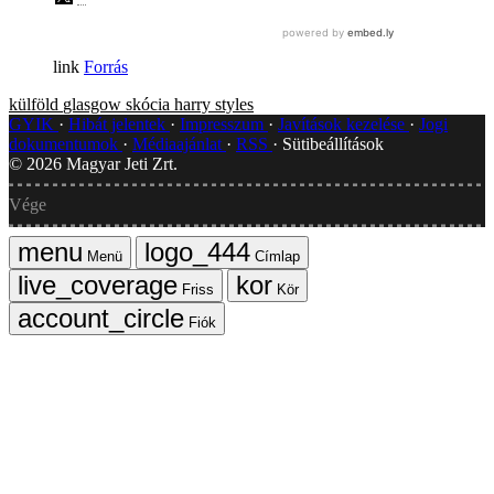
Forrás
külföld
glasgow
skócia
harry styles
GYIK
Hibát jelentek
Impresszum
Javítások kezelése
Jogi
dokumentumok
Médiaajánlat
RSS
Sütibeállítások
©
2026
Magyar Jeti Zrt.
Vége
Menü
Címlap
Friss
Kör
Fiók