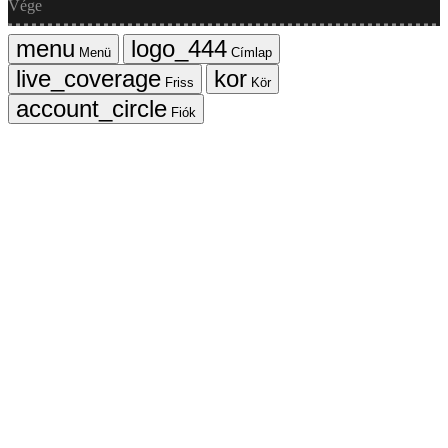
Vége
Menü
Címlap
Friss
Kör
Fiók