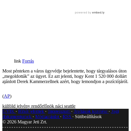
Forrás
Most pénteken a város ügyvédje bejelentette, hogy tárgyalásos úton
„megoldották” az ügyet. Ez azt jelenti, hogy Kent 1 520 000 dollárt
ajánlott Derek Kammerzellnek azért, hogy lemondjon a pozíciójáról.
(
AP
)
külföld
jelvény
rendőrfőnök
náci
seattle
GYIK
Hibát jelentek
Impresszum
Javítások kezelése
Jogi
dokumentumok
Médiaajánlat
RSS
Sütibeállítások
©
2026
Magyar Jeti Zrt.