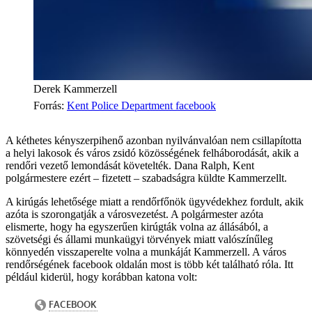
Derek Kammerzell
Forrás
:
Kent Police Department facebook
A kéthetes kényszerpihenő azonban nyilvánvalóan nem csillapította
a helyi lakosok és város zsidó közösségének felháborodását, akik a
rendőri vezető lemondását követelték. Dana Ralph, Kent
polgármestere ezért – fizetett – szabadságra küldte Kammerzellt.
A kirúgás lehetősége miatt a rendőrfőnök ügyvédekhez fordult, akik
azóta is szorongatják a városvezetést. A polgármester azóta
elismerte, hogy ha egyszerűen kirúgták volna az állásából, a
szövetségi és állami munkaügyi törvények miatt valószínűleg
könnyedén visszaperelte volna a munkáját Kammerzell. A város
rendőrségének facebook oldalán most is több két található róla. Itt
például kiderül, hogy korábban katona volt: