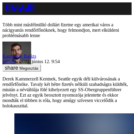
Több mint másfélmillió dollárt fizetne egy amerikai város a
nácigyanús rendőrfőnöknek, hogy felmondjon, mert elküldeni
problémásabb lenne
Kaufmann Balázs
külföld
2022. június 12. 9:54
Megosztás
Derek Kammerzell Kentnek, Seattle egyik déli külvárosának a
rendőrfőnöke. Tavaly két hétre fizetés nélküli szabadságra küldték,
miután a névtáblája fölé kihelyezett egy SS-Obergruppenführer
jelvényt. Ezt az egyik beosztott nyomozója jelentette és ekkor
mondták el többen is róla, hogy amúgy szívesen viccelődik a
holokauszttal.