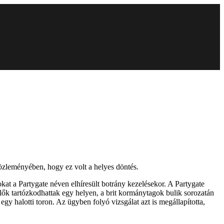
közleményében, hogy ez volt a helyes döntés.
kat a Partygate néven elhíresült botrány kezelésekor. A Partygate
lők tartózkodhattak egy helyen, a brit kormánytagok bulik sorozatán
gy halotti toron. Az ügyben folyó vizsgálat azt is megállapította,