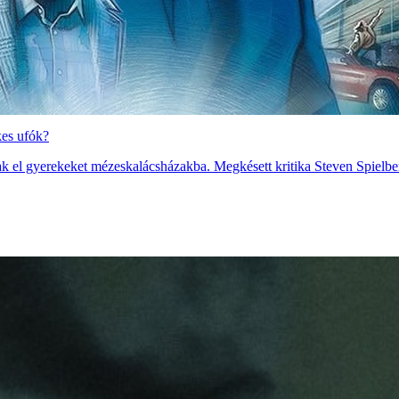
kes ufók?
ak el gyerekeket mézeskalácsházakba. Megkésett kritika Steven Spielberg