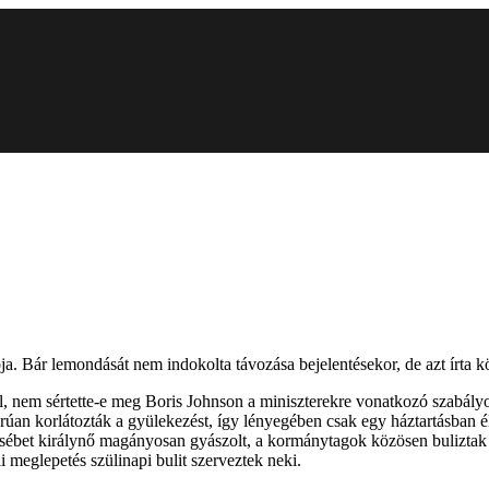
a. Bár lemondását nem indokolta távozása bejelentésekor, de azt írta 
el, nem sértette-e meg Boris Johnson a miniszterekre vonatkozó szabályo
úan korlátozták a gyülekezést, így lényegében csak egy háztartásban é
Erzsébet királynő magányosan gyászolt, a kormánytagok közösen buliztak e
 meglepetés szülinapi bulit szerveztek neki.