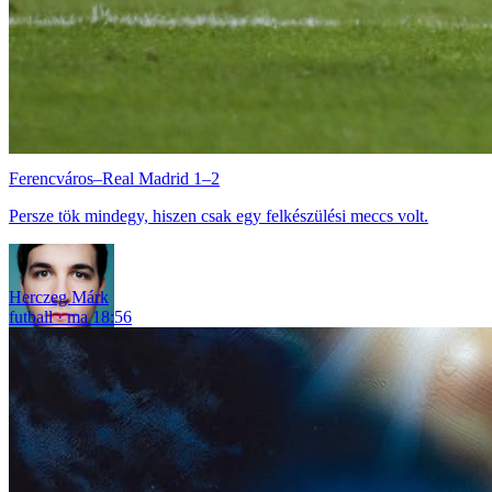
Ferencváros–Real Madrid 1–2
Persze tök mindegy, hiszen csak egy felkészülési meccs volt.
Herczeg Márk
futball
ma 18:56