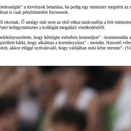
kötelességük" a törvények betartása, ha pedig egy miniszter megsérti a
rsai is csak pénzbüntetést fizessenek.
ót okoztak. Ő amúgy már nem az első etikai tanácsadója a brit miniszte
 Patel belügyminiszter a kollégáit megalázó viselkedéséről.
s belekényszerítette, hogy kétségbe esésében lemondjon" - kommentálta 
zelheti bárki, hogy alkalmas a kormányzásra" - mondta. Hasonló vélem
dott, akkor eléggé nyilvánvaló, hogy valójában neki kéne mennie". (V