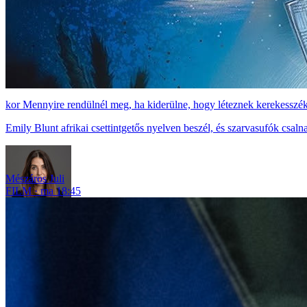
Mennyire rendülnél meg, ha kiderülne, hogy léteznek kerekesszé
Emily Blunt afrikai csettintgetős nyelven beszél, és szarvasufók csaln
Mészáros Juli
FILM
ma 18:45