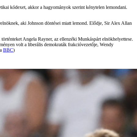
z etikai kódexet, akkor a hagyományok szerint kénytelen lemondani.
relnöknek, aki Johnson döntései miatt lemond. Elődje, Sir Alex Allan
a történteket Angela Rayner, az ellenzéki Munkáspárt elnökhelyettese.
ényen volt a liberális demokraták frakcióvezetője, Wendy
ia
BBC
)