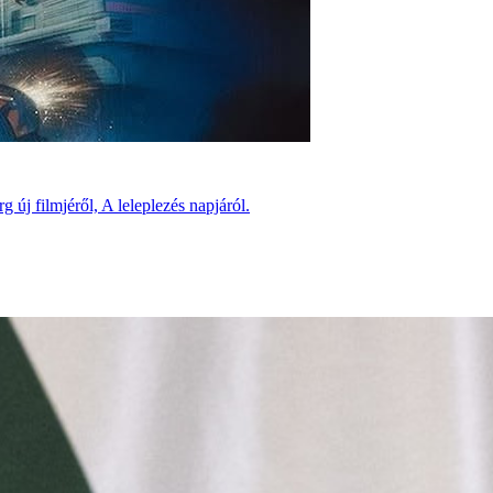
 új filmjéről, A leleplezés napjáról.