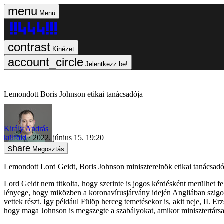
Menü
Kinézet
Jelentkezz be!
Lemondott Boris Johnson etikai tanácsadója
Király András
külföld
2022. június 15. 19:20
Megosztás
Lemondott Lord Geidt, Boris Johnson miniszterelnök etikai tanácsadój
Lord Geidt nem titkolta, hogy szerinte is jogos kérdésként merülhet f
lényege, hogy miközben a koronavírusjárvány idején Angliában szigor
vettek részt. Így például Fülöp herceg temetésekor is, akit neje, II. 
hogy maga Johnson is megszegte a szabályokat, amikor minisztertársai