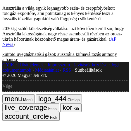
Ausztrália a világ egyik legnagyobb szén- és cseppfolyósított
földgáz-exportőre, ami politikailag is kényes kérdéssé teszi a
fosszilis tüzelőanyagoktól való függőség csökkentését.
2030-ig szóló kötelezettségvállalásra azt követően került sor, hogy
Ausztrália lakosságának nagy része szembesült részben az orosz-
ukrán háborúnak köszönhető magas áram- és gázárakkal. (
AP
News
)
külföld
üvegházhatású gázok
ausztrália
klímaváltozás
anthony
albanese
GYIK
Hibát jelentek
Impresszum
Javítások kezelése
Jogi
dokumentumok
Médiaajánlat
RSS
Sütibeállítások
©
2026
Magyar Jeti Zrt.
Vége
Menü
Címlap
Friss
Kör
Fiók