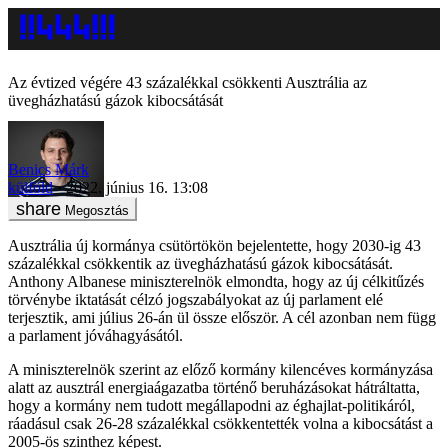
Az évtized végére 43 százalékkal csökkenti Ausztrália az
üvegházhatású gázok kibocsátását
Benics Márk
külföld
2022. június 16. 13:08
Megosztás
Ausztrália új kormánya csütörtökön bejelentette, hogy 2030-ig 43
százalékkal csökkentik az üvegházhatású gázok kibocsátását.
Anthony Albanese miniszterelnök elmondta, hogy az új célkitűzés
törvénybe iktatását célzó jogszabályokat az új parlament elé
terjesztik, ami július 26-án ül össze először. A cél azonban nem függ
a parlament jóváhagyásától.
A miniszterelnök szerint az előző kormány kilencéves kormányzása
alatt az ausztrál energiaágazatba történő beruházásokat hátráltatta,
hogy a kormány nem tudott megállapodni az éghajlat-politikáról,
ráadásul csak 26-28 százalékkal csökkentették volna a kibocsátást a
2005-ös szinthez képest.