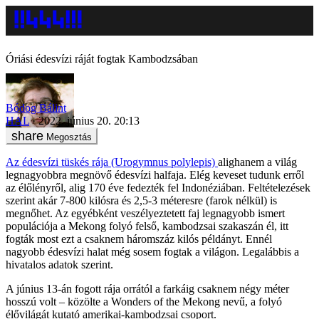
Óriási édesvízi ráját fogtak Kambodzsában
Bódog Bálint
HAL
2022. június 20. 20:13
Megosztás
Az édesvízi tüskés rája (Urogymnus polylepis)
alighanem a világ
legnagyobbra megnövő édesvízi halfaja. Elég keveset tudunk erről
az élőlényről, alig 170 éve fedezték fel Indonéziában. Feltételezések
szerint akár 7-800 kilósra és 2,5-3 méteresre (farok nélkül) is
megnőhet. Az egyébként veszélyeztetett faj legnagyobb ismert
populációja a Mekong folyó felső, kambodzsai szakaszán él, itt
fogták most ezt a csaknem háromszáz kilós példányt. Ennél
nagyobb édesvízi halat még sosem fogtak a világon. Legalábbis a
hivatalos adatok szerint.
A június 13-án fogott rája orrától a farkáig csaknem négy méter
hosszú volt – közölte a Wonders of the Mekong nevű, a folyó
élővilágát kutató amerikai-kambodzsai csoport.