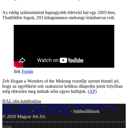
Az eddig számontartott legnagyobb édesvízi hal egy 2005-ben,
Thaiföldön fogott, 293 kilogrammos mekongi óriásharcsa volt.
Forrás
Zeb Hogan a Wonders of the Mekong vezetője szerint biztató jel,
hogy az egyébként sok szakaszon kritikus állapotba jutott folyóban
még ekkorára meg tudnak nőni egyes halfajok. (
AP
)
HAL
rája
kambodzsa
GYIK
Hibát jelentek
Impresszum
Javítások kezelése
Jogi
dokumentumok
Médiaajánlat
RSS
Sütibeállítások
©
2026
Magyar Jeti Zrt.
Vége