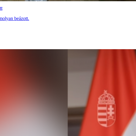
tt
molyan beázott.