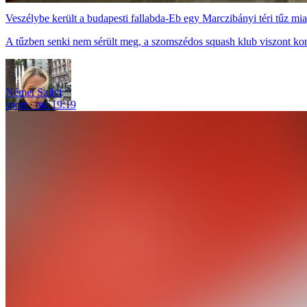
Veszélybe került a budapesti fallabda-Eb egy Marczibányi téri tűz mia
A tűzben senki nem sérült meg, a szomszédos squash klub viszont ko
Német Szilvi
sport
ma 19:19