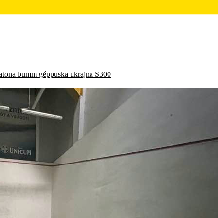
atona
bumm
géppuska
ukrajna
S300