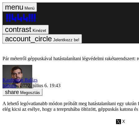
Menü
Kinézet
Jelentkezz be!
Pár méterről géppuskával hatástalanítani légvédelmi rakétarendszert: r
Kaufmann Balázs
háború
2022. július 6. 19:43
Megosztás
A lehető legóvatlanabb módon próbált meg hatástalanítani egy ukrán f
elég kicsi az esélye, hogy a terepruhába öltözött, géppuskás katona és t