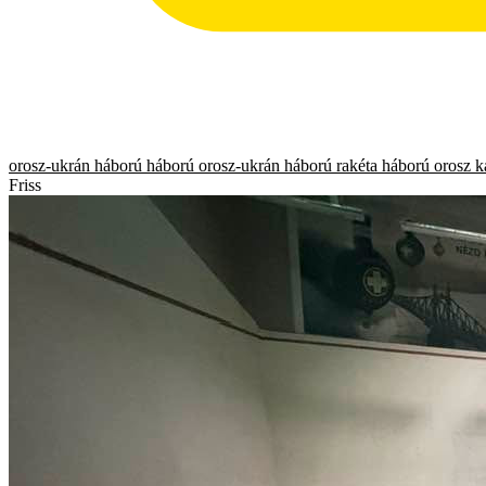
orosz-ukrán háború
háború
orosz-ukrán háború
rakéta
háború
orosz k
Friss