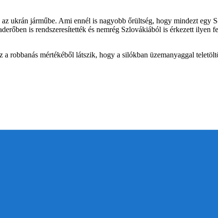
tek az ukrán járműbe. Ami ennél is nagyobb őrültség, hogy mindezt egy S
 haderőben is rendszeresítették és nemrég Szlovákiából is érkezett ilyen
isz a robbanás mértékéből látszik, hogy a silókban üzemanyaggal teletöltö