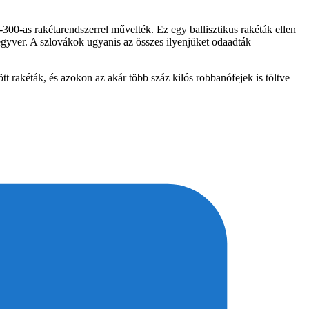
-300-as rakétarendszerrel művelték. Ez egy ballisztikus rakéták ellen
 fegyver. A szlovákok ugyanis az összes ilyenjüket odaadták
tt rakéták, és azokon az akár több száz kilós robbanófejek is töltve