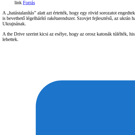
Forrás
A „hatástalanítás” alatt azt értették, hogy egy rövid sorozatot enged
is bevethető légelhárító rakétarendszer. Szovjet fejlesztésű, az ukrán
Ukrajnának.
A the Drive szerint kicsi az esélye, hogy az orosz katonák túlélték, h
lehettek.