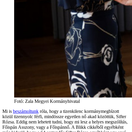
Fotó
:
Zala Megyei Kormányhivatal
Mi is
beszámoltunk
róla, hogy a tizenkilenc kormánymegbízott
közül tizennyolc férfi, mindössze egyetlen nő akad közöttük, Sifter
Rózsa. Eddig nem lehetett tudni, hogy mi lesz a helyes megszólítás,
Főispán Asszony, vagy a Főispánnő. A Blikk cikkéből egyébként