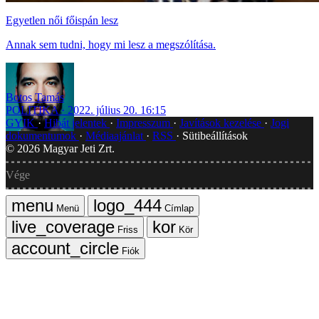
Egyetlen női főispán lesz
Annak sem tudni, hogy mi lesz a megszólítása.
Botos Tamás
POLITIKA
2022. július 20. 16:15
GYIK
Hibát jelentek
Impresszum
Javítások kezelése
Jogi
dokumentumok
Médiaajánlat
RSS
Sütibeállítások
©
2026
Magyar Jeti Zrt.
Vége
Menü
Címlap
Friss
Kör
Fiók