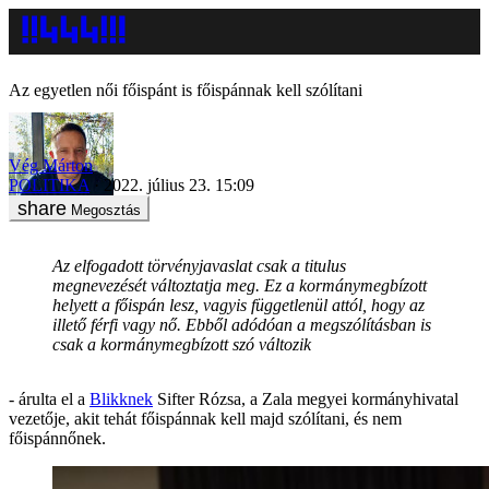
Az egyetlen női főispánt is főispánnak kell szólítani
Vég Márton
POLITIKA
2022. július 23. 15:09
Megosztás
Az elfogadott törvényjavaslat csak a titulus
megnevezését változtatja meg. Ez a kormánymegbízott
helyett a főispán lesz, vagyis függetlenül attól, hogy az
illető férfi vagy nő. Ebből adódóan a megszólításban is
csak a kormánymegbízott szó változik
- árulta el a
Blikknek
Sifter Rózsa, a Zala megyei kormányhivatal
vezetője, akit tehát főispánnak kell majd szólítani, és nem
főispánnőnek.