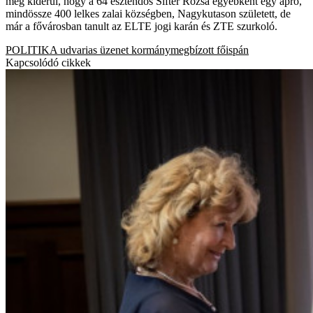
még kiderül, hogy a 64 esztendős Sifter Rózsa egyébként egy apró,
mindössze 400 lelkes zalai községben, Nagykutason született, de
már a fővárosban tanult az ELTE jogi karán és ZTE szurkoló.
POLITIKA
udvarias üzenet
kormánymegbízott
főispán
Kapcsolódó cikkek