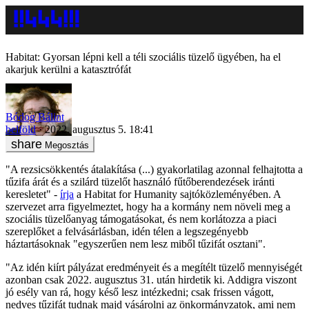
Habitat: Gyorsan lépni kell a téli szociális tüzelő ügyében, ha el
akarjuk kerülni a katasztrófát
Bódog Bálint
belföld
2022. augusztus 5. 18:41
Megosztás
"A rezsicsökkentés átalakítása (...) gyakorlatilag azonnal felhajtotta a
tűzifa árát és a szilárd tüzelőt használó fűtőberendezések iránti
keresletet" -
írja
a Habitat for Humanity sajtóközleményében. A
szervezet arra figyelmeztet, hogy ha a kormány nem növeli meg a
szociális tüzelőanyag támogatásokat, és nem korlátozza a piaci
szereplőket a felvásárlásban, idén télen a legszegényebb
háztartásoknak "egyszerűen nem lesz miből tűzifát osztani".
"Az idén kiírt pályázat eredményeit és a megítélt tüzelő mennyiségét
azonban csak 2022. augusztus 31. után hirdetik ki. Addigra viszont
jó esély van rá, hogy késő lesz intézkedni; csak frissen vágott,
nedves tűzifát tudnak majd vásárolni az önkormányzatok, ami nem