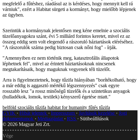
megfelelő a fűtéshez, ráadásul az is kérdéses, hogy mennyit kell rá
várniuk", ezért a Habitat sürgeti a kormányt, hogy mielőbb lépjenek
az ügyben.
Szerintük a kormánynak jelentősen meg kéne emelnie a szociális
tüzelőanyagokra szánt, évi 5 milliárd forintos keretet, mivel ez az
összeg eddig sem volt elegendő a rászoruló háztartások eléréséhez.
"A rászorulók száma pedig biztosan csak nőni fog" - írják.
"Amennyiben ez nem történik meg, katasztrofális állapotok
léphetnek fel", mivel az érintett háztartásoknak nincsenek
megtakarításaik, hogy maguknak vegyenek téli tüzelőt.
Arra is figyelmeztetnek, hogy tűzifa hiányában "borítékolható, hogy
a már eddig is aggasztó mértékű légszennyezés" csak egyre
rosszabb lesz "a rossz minőségű tüzelők és a szintetikus anyagok
(hulladékok, lomok, textilek) kényszerű égetése miatt."
belföld
szociális tűzifa
habitat for humanity
fűtés
tűzifa
GYIK
Hibát jelentek
Impresszum
Javítások kezelése
Jogi
dokumentumok
Médiaajánlat
RSS
Sütibeállítások
©
2026
Magyar Jeti Zrt.
Vége