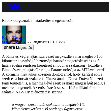
Rabok dolgoznak a határkerítés megemelésén
Botos Tamás
POLITIKA
2022. augusztus 10. 13:28
Megosztás
A büntetés-végrehajtási szervezet megkezdte a már meglévő 165
kilométer hosszúságú biztonsági határzár megerősítését és az új
határvédelmi rendszer kiépítését a hódunai szakaszon - közölte a
Büntetés-végrehajtás Országos Parancsnoksága az MTI-vel szerdán.
A kormány még július közepén döntött arról, hogy kerítést épít a
szerb és a horvát szakasz találkozásánál, a Duna–Dráva Nemzeti
Park területén is, a már meglévő szerb szakasz magasságát pedig 1
méterrel megemeli. Az erősítésre összesen 19,5 milliárd forintot
szántak. A BVOP tájékoztatása szerint
a magyar-szerb határszakaszon a meglévő 165
kilométeres kerítés első sorát egy úgynevezett