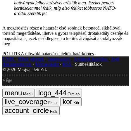
hattyúnyak felhelyezésével erősítik meg. Ezeket pengés
kerítéselemmel fedik, míg alsó felüket többsoros NATO-
dróttal szerelik fel.
A megerősítés része a határzár első sorának betonacél síkhálóval
történő megerősítése, illetve a gyors telepítésű drótakadály cseréje és
magasítása is, ezek elsődlegesen a kerítés átvágását akadályozzák
meg.
POLITIKA
műszaki határzár
elítélték
határkerítés
GYIK
Hibát jelentek
Impresszum
Javítások kezelése
Jogi
dokumentumok
Médiaajánlat
RSS
Sütibeállítások
©
2026
Magyar Jeti Zrt.
Vége
Menü
Címlap
Friss
Kör
Fiók