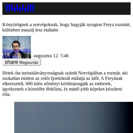
Könyörögnek a norvégoknak, hogy hagyják nyugton Freya rozmárt,
különben muszáj lesz elaltatni
Szurovecz Illés
ÁLLAT
2022. augusztus 12. 5:46
Megosztás
Hetek óta turistalátványosságnak számít Norvégiában a rozmár, aki
szokatlan módon az oslói fjordoknál múlatja az időt. A Freyának
elkeresztelt, 600 kilós nőstényt körülrajongják az emberek,
igyekeznek a közelébe férkőzni, és minél jobb képeket készíteni
róla.