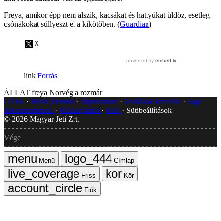
Freya, amikor épp nem alszik, kacsákat és hattyúkat üldöz, esetleg
csónakokat süllyeszt el a kikötőben. (
Guardian
)
Forrás
ÁLLAT
freya
Norvégia
rozmár
GYIK
Hibát jelentek
Impresszum
Javítások kezelése
Jogi
dokumentumok
Médiaajánlat
RSS
Sütibeállítások
©
2026
Magyar Jeti Zrt.
Vége
Menü
Címlap
Friss
Kör
Fiók