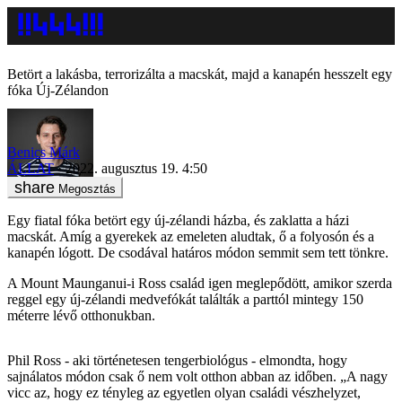
Betört a lakásba, terrorizálta a macskát, majd a kanapén hesszelt egy
fóka Új-Zélandon
Benics Márk
ÁLLAT
2022. augusztus 19. 4:50
Megosztás
Egy fiatal fóka betört egy új-zélandi házba, és zaklatta a házi
macskát. Amíg a gyerekek az emeleten aludtak, ő a folyosón és a
kanapén lógott. De csodával határos módon semmit sem tett tönkre.
A Mount Maunganui-i Ross család igen meglepődött, amikor szerda
reggel egy új-zélandi medvefókát találták a parttól mintegy 150
méterre lévő otthonukban.
Phil Ross - aki történetesen tengerbiológus - elmondta, hogy
sajnálatos módon csak ő nem volt otthon abban az időben. „A nagy
vicc az, hogy ez tényleg az egyetlen olyan családi vészhelyzet,