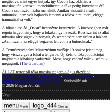
megijedve, mint egyes kutyák, így Coco a ház oldalán, a
macskaajtón keresztül menekülhetett, a fóka pedig követhette őt".
Coco a szomszéd házba menekült. Amikor visszatért a saját
otthonába, nem volt hajlandó lemenni a földszintre, mert „eléggé
traumatizálva volt."
A fókát a család „Oscar" becenévre keresztelte. A közösségben már
régóta hagyomány, hogy a fókákat így nevezik. Ross szerint az állat
udvarias társaságnak bizonyult, és szerencsére nem ürített a házban.
„Azt hiszem, az eléggé végzetes lett volna a bútoroknak."
A Természetvédelmi Minisztérium vadőrje 10 órakor jelent meg,
hogy visszavigye a fókát a tengerbe. Új-Zéland fókapopulációját
majdnem a kihalásig vadászták. Most, hogy védetté váltak, számuk
megugrott. (
The Guardian
)
ÁLLAT
terrorizál
fóka
macska
tengerbiológus
új-zéland
GYIK
Hibát jelentek
Impresszum
Javítások kezelése
Jogi
dokumentumok
Médiaajánlat
RSS
Sütibeállítások
©
2026
Magyar Jeti Zrt.
Vége
Menü
Címlap