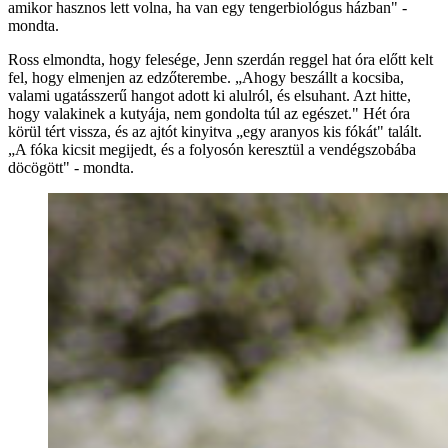
amikor hasznos lett volna, ha van egy tengerbiológus házban" -
mondta.
Ross elmondta, hogy felesége, Jenn szerdán reggel hat óra előtt kelt
fel, hogy elmenjen az edzőterembe. „Ahogy beszállt a kocsiba,
valami ugatásszerű hangot adott ki alulról, és elsuhant. Azt hitte,
hogy valakinek a kutyája, nem gondolta túl az egészet." Hét óra
körül tért vissza, és az ajtót kinyitva „egy aranyos kis fókát" talált.
„A fóka kicsit megijedt, és a folyosón keresztül a vendégszobába
döcögött" - mondta.