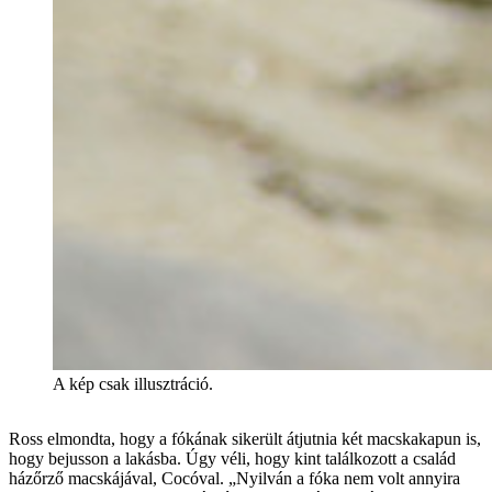
A kép csak illusztráció.
Ross elmondta, hogy a fókának sikerült átjutnia két macskakapun is,
hogy bejusson a lakásba. Úgy véli, hogy kint találkozott a család
házőrző macskájával, Cocóval. „Nyilván a fóka nem volt annyira