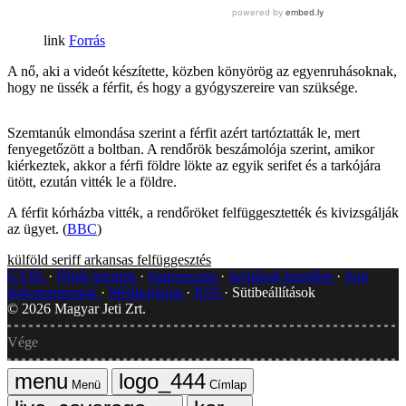
Forrás
A nő, aki a videót készítette, közben könyörög az egyenruhásoknak,
hogy ne üssék a férfit, és hogy a gyógyszereire van szüksége.
Szemtanúk elmondása szerint a férfit azért tartóztatták le, mert
fenyegetőzött a boltban. A rendőrök beszámolója szerint, amikor
kiérkeztek, akkor a férfi földre lökte az egyik serifet és a tarkójára
ütött, ezután vitték le a földre.
A férfit kórházba vitték, a rendőröket felfüggesztették és kivizsgálják
az ügyet. (
BBC
)
külföld
seriff
arkansas
felfüggesztés
GYIK
Hibát jelentek
Impresszum
Javítások kezelése
Jogi
dokumentumok
Médiaajánlat
RSS
Sütibeállítások
©
2026
Magyar Jeti Zrt.
Vége
Menü
Címlap