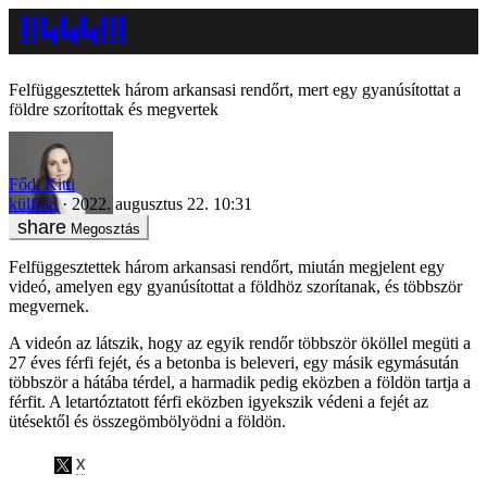
Felfüggesztettek három arkansasi rendőrt, mert egy gyanúsítottat a
földre szorítottak és megvertek
Fődi Kitti
külföld
2022. augusztus 22. 10:31
Megosztás
Felfüggesztettek három arkansasi rendőrt, miután megjelent egy
videó, amelyen egy gyanúsítottat a földhöz szorítanak, és többször
megvernek.
A videón az látszik, hogy az egyik rendőr többször ököllel megüti a
27 éves férfi fejét, és a betonba is beleveri, egy másik egymásután
többször a hátába térdel, a harmadik pedig eközben a földön tartja a
férfit. A letartóztatott férfi eközben igyekszik védeni a fejét az
ütésektől és összegömbölyödni a földön.