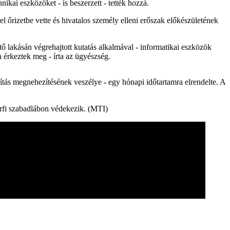
ikai eszközöket - is beszerzett - tették hozzá.
 őrizetbe vette és hivatalos személy elleni erőszak előkészületének
ő lakásán végrehajtott kutatás alkalmával - informatikai eszközök
n érkeztek meg - írta az ügyészség.
yítás megnehezítésének veszélye - egy hónapi időtartamra elrendelte. A
férfi szabadlábon védekezik. (MTI)