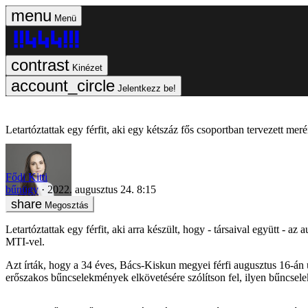
Menü
Kinézet
Jelentkezz be!
Letartóztattak egy férfit, aki egy kétszáz fős csoportban tervezett mer
Fődi Kitti
bűnügy
2022. augusztus 24. 8:15
Megosztás
Letartóztattak egy férfit, aki arra készült, hogy - társaival együtt 
MTI-vel.
Azt írták, hogy a 34 éves, Bács-Kiskun megyei férfi augusztus 16-án ü
erőszakos bűncselekmények elkövetésére szólítson fel, ilyen bűncsel