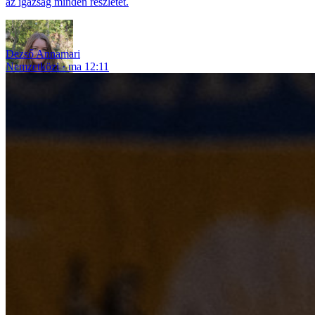
az igazság minden részletét.
Dezső Annamari
Nemzetközi
ma 12:11