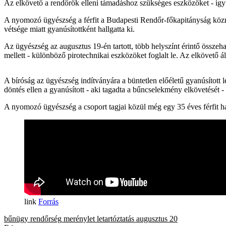
Az elkövető a rendőrök elleni támadáshoz szükséges eszközöket - így gá
A nyomozó ügyészség a férfit a Budapesti Rendőr-főkapitányság közrem
vétsége miatt gyanúsítottként hallgatta ki.
Az ügyészség az augusztus 19-én tartott, több helyszínt érintő összeh
mellett - különböző pirotechnikai eszközöket foglalt le. Az elkövető ál
A bíróság az ügyészség indítványára a büntetlen előéletű gyanúsított 
döntés ellen a gyanúsított - aki tagadta a bűncselekmény elkövetését - é
A nyomozó ügyészség a csoport tagjai közül még egy 35 éves férfit hal
Forrás
bűnügy
rendőrség
merénylet
letartóztatás
augusztus 20