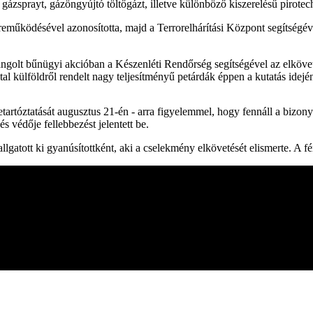
zsprayt, gázöngyújtó töltőgázt, illetve különböző kiszerelésű pirotechn
űködésével azonosította, majd a Terrorelhárítási Központ segítségével
angolt bűnügyi akcióban a Készenléti Rendőrség segítségével az elkövet
tal külföldről rendelt nagy teljesítményű petárdák éppen a kutatás idejé
letartóztatását augusztus 21-én - arra figyelemmel, hogy fennáll a bizon
s védője fellebbezést jelentett be.
lgatott ki gyanúsítottként, aki a cselekmény elkövetését elismerte. A 