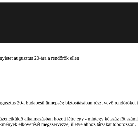
ényletet augusztus 20-ára a rendőrök ellen
- az augusztus 20-i budapesti ünnepség biztosításában részt vevő rendő
zenetküldő alkalmazásban hozott létre egy - mintegy kétszáz főt számlál
ekmények elkövetését megszervezze, illetve ahhoz társakat toborozzon.