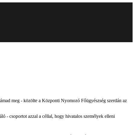
röket támad meg - közölte a Központi Nyomozó Főügyészség szerdán az
ó - csoportot azzal a céllal, hogy hivatalos személyek elleni