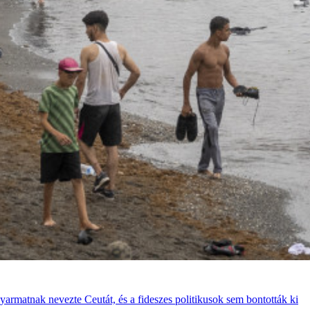
gyarmatnak nevezte Ceutát, és a fideszes politikusok sem bontották ki