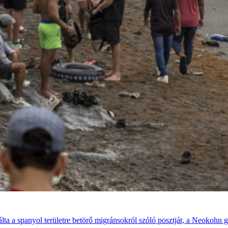
álta a spanyol területre betörő migránsokról szóló posztját, a Neokohn 