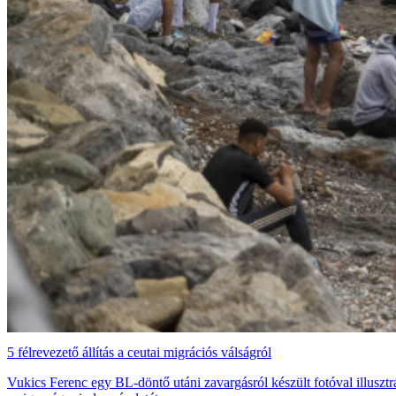
5 félrevezető állítás a ceutai migrációs válságról
Vukics Ferenc egy BL-döntő utáni zavargásról készült fotóval illusztr