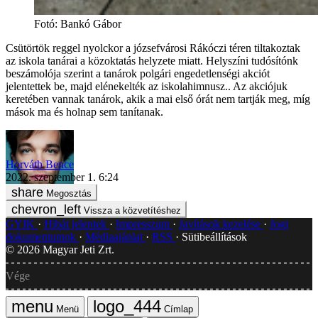
Fotó
:
Bankó Gábor
Csütörtök reggel nyolckor a józsefvárosi Rákóczi téren tiltakoztak
az iskola tanárai a közoktatás helyzete miatt. Helyszíni tudósítónk
beszámolója szerint a tanárok polgári engedetlenségi akciót
jelentettek be, majd elénekelték az iskolahimnusz.. Az akciójuk
keretében vannak tanárok, akik a mai első órát nem tartják meg, míg
mások ma és holnap sem tanítanak.
Horváth Bence
2022. szeptember 1. 6:24
Megosztás
Vissza a közvetítéshez
GYIK
Hibát jelentek
Impresszum
Javítások kezelése
Jogi
dokumentumok
Médiaajánlat
RSS
Sütibeállítások
©
2026
Magyar Jeti Zrt.
Vége
Menü
Címlap