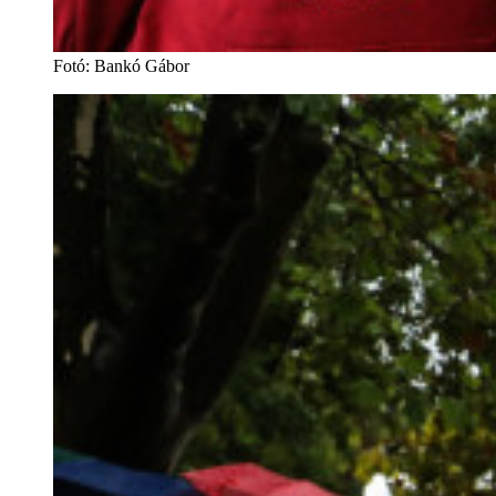
Fotó
:
Bankó Gábor