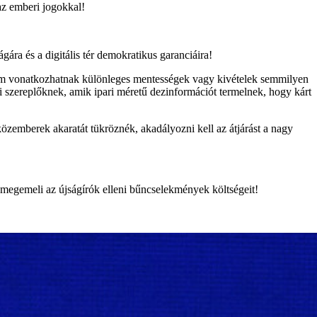
az emberi jogokkal!
ára és a digitális tér demokratikus garanciáira!
nem vonatkozhatnak különleges mentességek vagy kivételek semmilyen
 szereplőknek, amik ipari méretű dezinformációt termelnek, hogy kárt
özemberek akaratát tükröznék, akadályozni kell az átjárást a nagy
s megemeli az újságírók elleni bűncselekmények költségeit!