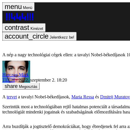
Menü
Kinézet
Jelentkezz be!
A nép a nagy technológiai cégek ellen: a tavalyi Nobel-békedíjasok 1
Herczeg Márk
TECH
2022. szeptember 2. 18:20
Megosztás
A
tervet
a tavalyi Nobel-békedíjasok,
Maria Ressa
és
Dmitrij Muratov
Szerintük most a technológiában rejlő hatalmas potenciált a társadalma
technológiát mindenki jogainak és szabadságának előmozdítására haszn
Arra buzdítják a jogtisztelő demokráciákat, hogy ébredjenek fel arra