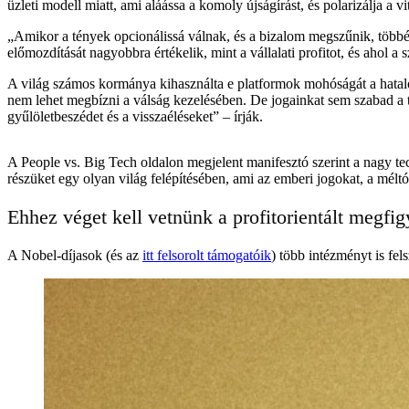
üzleti modell miatt, ami aláássa a komoly újságírást, és polarizálja a vi
„Amikor a tények opcionálissá válnak, és a bizalom megszűnik, több
előmozdítását nagyobbra értékelik, mint a vállalati profitot, és ahol a sz
A világ számos kormánya kihasználta e platformok mohóságát a hatalo
nem lehet megbízni a válság kezelésében. De jogainkat sem szabad a t
gyűlöletbeszédet és a visszaéléseket” – írják.
A People vs. Big Tech oldalon megjelent manifesztó szerint a nagy te
részüket egy olyan világ felépítésében, ami az emberi jogokat, a mélt
Ehhez véget kell vetnünk a profitorientált megfig
A Nobel-díjasok (és az
itt felsorolt támogatóik
) több intézményt is fel