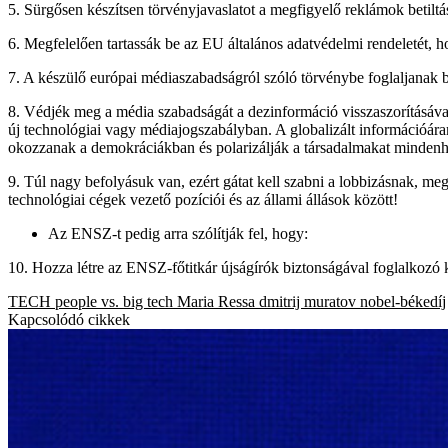
5. Sürgősen készítsen törvényjavaslatot a megfigyelő reklámok betiltá
6. Megfelelően tartassák be az EU általános adatvédelmi rendeletét,
7. A készülő európai médiaszabadságról szóló törvénybe foglaljanak bel
8. Védjék meg a média szabadságát a dezinformáció visszaszorításáv
új technológiai vagy médiajogszabályban. A globalizált információár
okozzanak a demokráciákban és polarizálják a társadalmakat mindenh
9. Túl nagy befolyásuk van, ezért gátat kell szabni a lobbizásnak, m
technológiai cégek vezető pozíciói és az állami állások között!
Az ENSZ-t pedig arra szólítják fel, hogy:
10. Hozza létre az ENSZ-főtitkár újságírók biztonságával foglalkozó k
TECH
people vs. big tech
Maria Ressa
dmitrij muratov
nobel-békedíj
Kapcsolódó cikkek