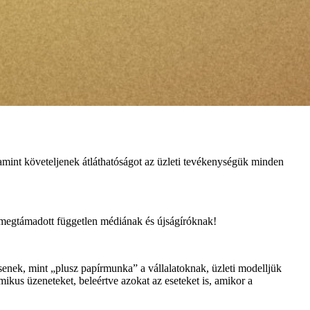
lamint követeljenek átláthatóságot az üzleti tevékenységük minden
t a megtámadott független médiának és újságíróknak!
ntsenek, mint „plusz papírmunka” a vállalatoknak, üzleti modelljük
mikus üzeneteket, beleértve azokat az eseteket is, amikor a