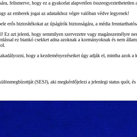
sára, felismerve, hogy ez a gyakorlat alapvetően összeegyeztethetetlen 
 hogy az emberek jogai az adataikhoz végre valóban védve legyenek!
e erős biztosítékokat az újságírók biztonságára, a média fenntarthatóság
al! Ez azt jelenti, hogy semmilyen szervezetre vagy magánszemélyre 
amlással ez biankó csekket adna azoknak a kormányoknak és nem állami
ol.
egakadályozni, hogy a kezdeményezéseiket úgy adják el, mintha azok a k
ülönmegbízottját (SESJ), aki megkérdőjelezi a jelenlegi status quót, é