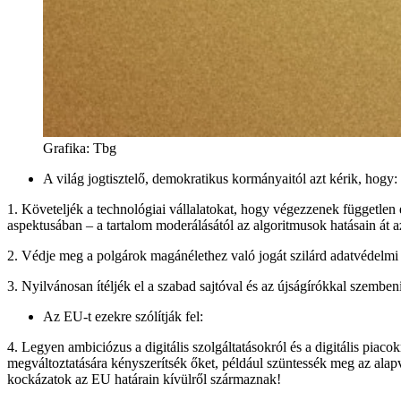
Grafika
:
Tbg
A világ jogtisztelő, demokratikus kormányaitól azt kérik, hogy:
1. Követeljék a technológiai vállalatokat, hogy végezzenek független 
aspektusában – a tartalom moderálásától az algoritmusok hatásain át az 
2. Védje meg a polgárok magánélethez való jogát szilárd adatvédelmi
3. Nyilvánosan ítéljék el a szabad sajtóval és az újságírókkal szemben
Az EU-t ezekre szólítják fel:
4. Legyen ambiciózus a digitális szolgáltatásokról és a digitális piac
megváltoztatására kényszerítsék őket, például szüntessék meg az alapve
kockázatok az EU határain kívülről származnak!