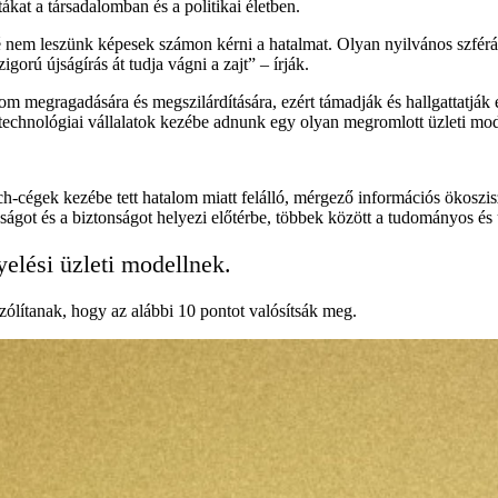
tákat a társadalomban és a politikai életben.
é nem leszünk képesek számon kérni a hatalmat. Olyan nyilvános szfér
igorú újságírás át tudja vágni a zajt” – írják.
m megragadására és megszilárdítására, ezért támadják és hallgattatják
echnológiai vállalatok kezébe adnunk egy olyan megromlott üzleti mode
ch-cégek kezébe tett hatalom miatt felálló, mérgező információs ökoszi
óságot és a biztonságot helyezi előtérbe, többek között a tudományos és 
yelési üzleti modellnek.
szólítanak, hogy az alábbi 10 pontot valósítsák meg.