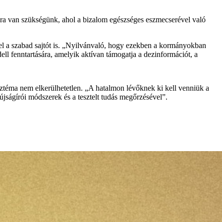
ára van szükségünk, ahol a bizalom egészséges eszmecserével való
 el a szabad sajtót is. „Nyilvánvaló, hogy ezekben a kormányokban
ll fenntartására, amelyik aktívan támogatja a dezinformációt, a
sztéma nem elkerülhetetlen. „A hatalmon lévőknek ki kell venniük a
újságírói módszerek és a tesztelt tudás megőrzésével”.