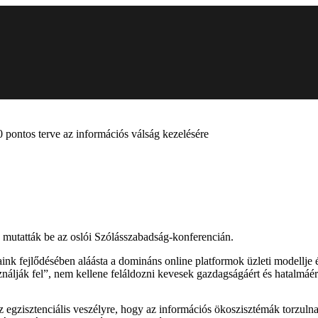
0 pontos terve az információs válság kezelésére
mutatták be az oslói Szólásszabadság-konferencián.
ink fejlődésében aláásta a domináns online platformok üzleti modellje é
álják fel”, nem kellene feláldozni kevesek gazdagságáért és hatalmáér
 az egzisztenciális veszélyre, hogy az információs ökoszisztémák torzul