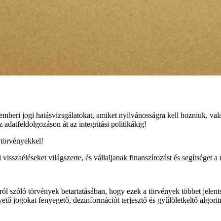
emberi jogi hatásvizsgálatokat, amiket nyilvánosságra kell hozniuk, va
adatfeldolgozáson át az integritási politikákig!
 törvényekkel!
i visszaéléseket világszerte, és vállaljanak finanszírozást és segítsége
okról szóló törvények betartatásában, hogy ezek a törvények többet jele
tő jogokat fenyegető, dezinformációt terjesztő és gyűlöletkeltő algorit