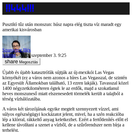
Pusztító tűz után monszun: húsz napra elég tiszta víz maradt egy
amerikai kisvárosban
Szurovecz Illés
külföld
2022. szeptember 3. 9:25
Megosztás
Újabb és újabb katasztrófák sújtják az új-mexikói Las Vegas
környékét (ez a város nem azonos a híres Las Vegasszal, de szintén
az Egyesült Államokban található, 13 ezren lakják). Tavasszal közel
1400 négyzetkilométeren égtek le az erdők, majd a szokatlanul
heves monszuneső miatt elszenesedett törmelék került a talajból a
térség vízhálózatába.
A város két tározójának egyike megtelt szennyezett vízzel, ami
súlyos egészségügyi kockázatot jelent, mivel, ha a szén reakcióba
lép a klórral, rákkeltő anyag keletkezhet. Ezért a fertőtlenítés előtt el
kellene távolítani a szenet a vízből, de a szűrőrendszer nem bírja a
terhelést.