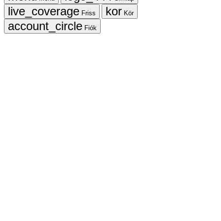
Friss
Kör
Fiók