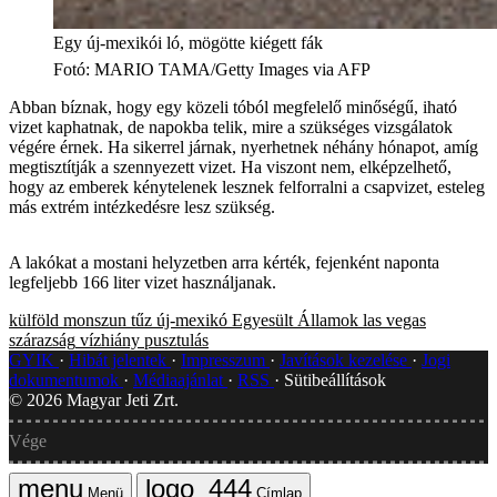
Egy új-mexikói ló, mögötte kiégett fák
Fotó
:
MARIO TAMA/Getty Images via AFP
Abban bíznak, hogy egy közeli tóból megfelelő minőségű, iható
vizet kaphatnak, de napokba telik, mire a szükséges vizsgálatok
végére érnek. Ha sikerrel járnak, nyerhetnek néhány hónapot, amíg
megtisztítják a szennyezett vizet. Ha viszont nem, elképzelhető,
hogy az emberek kénytelenek lesznek felforralni a csapvizet, esteleg
más extrém intézkedésre lesz szükség.
A lakókat a mostani helyzetben arra kérték, fejenként naponta
legfeljebb 166 liter vizet használjanak.
külföld
monszun
tűz
új-mexikó
Egyesült Államok
las vegas
szárazság
vízhiány
pusztulás
GYIK
Hibát jelentek
Impresszum
Javítások kezelése
Jogi
dokumentumok
Médiaajánlat
RSS
Sütibeállítások
©
2026
Magyar Jeti Zrt.
Vége
Menü
Címlap