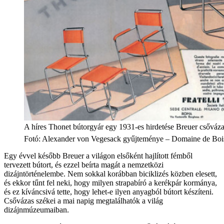
A híres Thonet bútorgyár egy 1931-es hirdetése Breuer csőváza
Fotó
:
Alexander von Vegesack gyűjteménye – Domaine de Bois
Egy évvel később Breuer a világon elsőként hajlított fémből
tervezett bútort, és ezzel beírta magát a nemzetközi
dizájntörténelembe. Nem sokkal korábban biciklizés közben elesett,
és ekkor tűnt fel neki, hogy milyen strapabíró a kerékpár kormánya,
és ez kíváncsivá tette, hogy lehet-e ilyen anyagból bútort készíteni.
Csővázas székei a mai napig megtalálhatók a világ
dizájnmúzeumaiban.