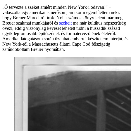
„Ő tervezte a széket amiért minden New York-i odavan!” –
válaszolta egy amerikai ismerősöm, amikor megemlítettem neki,
hogy Breuer Marcellről írok. Noha számos könyv jelent már meg
Breuer szakmai munkájáról és
székeit
ma már kultikus népszerűség
övezi, eddig viszonylag keveset lehetett tudni a huszadik század
egyik legfontosabb építészének és formatervezőjének életéről.
Amerikai látogatásom során tizenhat emberrel készítettem interjút, és
New York-tól a Massachusetts állami Cape Cod félszigetig
zarándokoltam Breuer nyomában.