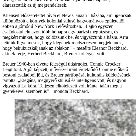
elárasztották az új megrendelések.
Klienseit előszeretettel hívta el New Canaan-i házába, ami igencsak
különbözött a környék koloniál stílusú hagyományos épületeitől
ebben a jómódú New York-i elővárosban. „Lajkó egyszer
családostul elutazott több hónapra egy párizsi megbízásra, és
megkért minket, hogy költözzünk be, és vigyázzunk a házra. Arra
lettünk figyelmesek, hogy idegenek rendszeresen megjelennek,
hogy bekukucskáljanak az ablakon” – mesélte Eleanor Beckhard,
akinek férje, Herbert Beckhard, Breuer kollégája volt.
Breuer 1940-ben elvette feleségül titkárnőjét, Connie Crocker
Leightont. A jól képzett, művészet iránt érdeklődő Connie előkelő
bostoni családból jött, és Breuer pártfogását kulturális küldetésének
tartotta. „Elegáns, megnyerő stílusú és intelligens volt, és nagyon
vigyázott Lajkóra. Teljesen elkötelezett volt iránta, talán még a
gyerekeivel szemben is” – mondta Beckhard.