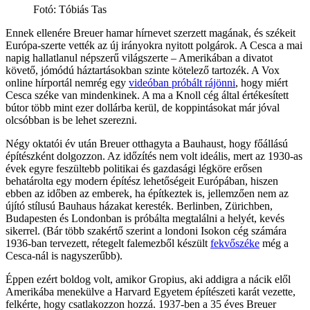
Fotó
:
Tóbiás Tas
Ennek ellenére Breuer hamar hírnevet szerzett magának, és székeit
Európa-szerte vették az új irányokra nyitott polgárok. A Cesca a mai
napig hallatlanul népszerű világszerte – Amerikában a divatot
követő, jómódú háztartásokban szinte kötelező tartozék. A Vox
online hírportál nemrég egy
videóban próbált rájönni
, hogy miért
Cesca széke van mindenkinek. A ma a Knoll cég által értékesített
bútor több mint ezer dollárba kerül, de koppintásokat már jóval
olcsóbban is be lehet szerezni.
Négy oktatói év után Breuer otthagyta a Bauhaust, hogy főállású
építészként dolgozzon. Az időzítés nem volt ideális, mert az 1930-as
évek egyre feszültebb politikai és gazdasági légköre erősen
behatárolta egy modern építész lehetőségeit Európában, hiszen
ebben az időben az emberek, ha építkeztek is, jellemzően nem az
újító stílusú Bauhaus házakat keresték. Berlinben, Zürichben,
Budapesten és Londonban is próbálta megtalálni a helyét, kevés
sikerrel. (Bár több szakértő szerint a londoni Isokon cég számára
1936-ban tervezett, rétegelt falemezből készült
fekvőszéke
még a
Cesca-nál is nagyszerűbb).
Éppen ezért boldog volt, amikor Gropius, aki addigra a nácik elől
Amerikába menekülve a Harvard Egyetem építészeti karát vezette,
felkérte, hogy csatlakozzon hozzá. 1937-ben a 35 éves Breuer