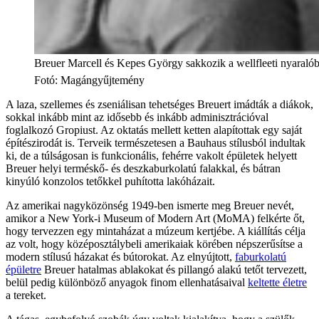
Breuer Marcell és Kepes György sakkozik a wellfleeti nyaralób
Fotó
:
Magángyűjtemény
A laza, szellemes és zseniálisan tehetséges Breuert imádták a diákok,
sokkal inkább mint az idősebb és inkább adminisztrációval
foglalkozó Gropiust. Az oktatás mellett ketten alapítottak egy saját
építészirodát is. Terveik természetesen a Bauhaus stílusból indultak
ki, de a túlságosan is funkcionális, fehérre vakolt épületek helyett
Breuer helyi terméskő- és deszkaburkolatú falakkal, és bátran
kinyúló konzolos tetőkkel puhította lakóházait.
Az amerikai nagyközönség 1949-ben ismerte meg Breuer nevét,
amikor a New York-i Museum of Modern Art (MoMA) felkérte őt,
hogy tervezzen egy mintaházat a múzeum kertjébe. A kiállítás célja
az volt, hogy középosztálybeli amerikaiak körében népszerűsítse a
modern stílusú házakat és bútorokat. Az elnyújtott,
faburkolatú
épületre
Breuer hatalmas ablakokat és pillangó alakú tetőt tervezett,
belül pedig különböző anyagok finom ellenhatásaival
keltette életre
a tereket.