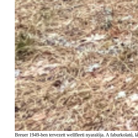
Breuer 1949-ben tervezett wellfleeti nyaralója. A faburkolatú, l