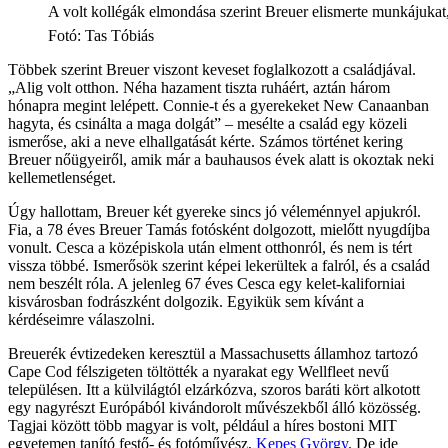
A volt kollégák elmondása szerint Breuer elismerte munkájukat, 
Fotó
:
Tas Tóbiás
Többek szerint Breuer viszont keveset foglalkozott a családjával.
„Alig volt otthon. Néha hazament tiszta ruháért, aztán három
hónapra megint lelépett. Connie-t és a gyerekeket New Canaanban
hagyta, és csinálta a maga dolgát” – mesélte a család egy közeli
ismerőse, aki a neve elhallgatását kérte. Számos történet kering
Breuer nőügyeiről, amik már a bauhausos évek alatt is okoztak neki
kellemetlenséget.
Úgy hallottam, Breuer két gyereke sincs jó véleménnyel apjukról.
Fia, a 78 éves Breuer Tamás fotósként dolgozott, mielőtt nyugdíjba
vonult. Cesca a középiskola után elment otthonról, és nem is tért
vissza többé. Ismerősök szerint képei lekerültek a falról, és a család
nem beszélt róla. A jelenleg 67 éves Cesca egy kelet-kaliforniai
kisvárosban fodrászként dolgozik. Egyikük sem kívánt a
kérdéseimre válaszolni.
Breuerék évtizedeken keresztül a Massachusetts államhoz tartozó
Cape Cod félszigeten töltötték a nyarakat egy Wellfleet nevű
településen. Itt a külvilágtól elzárkózva, szoros baráti kört alkotott
egy nagyrészt Európából kivándorolt művészekből álló közösség.
Tagjai között több magyar is volt, például a híres bostoni MIT
egyetemen tanító festő- és fotóművész,
Kepes György
. De ide