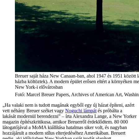
Breuer saját háza New Canaan-ban, ahol 1947 és 1951 között l
házba költöztek). A modern épület erősen eltért a környéken
New York-i elővárosban
Fotó
:
Marcel Breuer Papers, Archives of American Art, Washin
„Ha valaki nem is tudott magának egyből egy új házat építeni, azért
vett néhány Breuer széket vagy
Noguchi lámpát
és próbálta a
lakását modernül berendezni” – írta Alexandra Lange, a New Yorker
magazin építészkritikusa, amikor Breuerről érdeklődtem. 80 000
látogatójával a MoMA kiállítása hatalmas siker volt, és nagyban
hozzájárult a modern stílus elterjedéséhez Amerikában. Breuert
pedig, aki időközben New Yorkban saját irodát alapított,