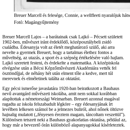
Breuer Marcell és felesége, Connie, a wellfleeti nyaralójuk háts
Fotó
:
Magángyűjtemény
Breuer Marcell Lajos – a barátainak csak Lajkó – Pécsett született
1902-ben, művészet iránt érdeklődő, középosztálybeli zsidó
családba. Édesanyja volt az életét meghatározó szülő, aki arra
nevelte a gyermek Breuert, hogy a tartalmas élethez fontos a
műveltség, az utazás, a sport és a szépség értékelésére való hajlam.
Lajkó szeretett festeni, és érdekelte a matematika. A középiskola
elvégzése után a Bécsi Képzőművészeti Akadémiára vették fel
ösztöndíjjal, de néhány hét után elment tőle a kedve, mert túl
merevnek és elméletinek találta az oktatást.
Egy pécsi ismerőse javaslatára 1920-ban beiratkozott a Bauhaus
nevű avantgárd művészeti iskolába, amit nem sokkal korábban
alapítottak a németországi Weimarban. Breuert azonnal magával
ragadta az iskola felszabadult légköre – egy édesanyjának írt
levélben lelkesen számol be a jelmezes buliról, ahol nőnek öltözve
hajnalig mulatott („fényesen éreztem magam, táncoltam veszettül”).
Különösen tetszett neki a Bauhaus gyakorlatias oktatása, például az,
hogy már a bevezető órán különböző alapanyagokkal kísérleteztek.