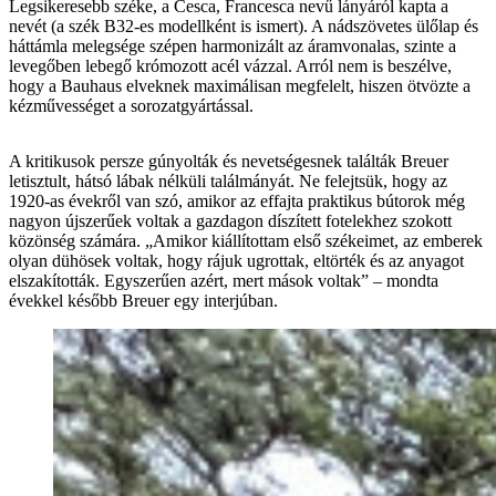
Legsikeresebb széke, a Cesca, Francesca nevű lányáról kapta a
nevét (a szék B32-es modellként is ismert). A nádszövetes ülőlap és
háttámla melegsége szépen harmonizált az áramvonalas, szinte a
levegőben lebegő krómozott acél vázzal. Arról nem is beszélve,
hogy a Bauhaus elveknek maximálisan megfelelt, hiszen ötvözte a
kézművességet a sorozatgyártással.
A kritikusok persze gúnyolták és nevetségesnek találták Breuer
letisztult, hátsó lábak nélküli találmányát. Ne felejtsük, hogy az
1920-as évekről van szó, amikor az effajta praktikus bútorok még
nagyon újszerűek voltak a gazdagon díszített fotelekhez szokott
közönség számára. „Amikor kiállítottam első székeimet, az emberek
olyan dühösek voltak, hogy rájuk ugrottak, eltörték és az anyagot
elszakították. Egyszerűen azért, mert mások voltak” – mondta
évekkel később Breuer egy interjúban.