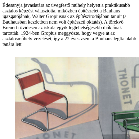
Édesanyja javaslatára az üvegfestő műhely helyett a praktikusabb
asztalos képzést választotta, miközben építészetet a Bauhaus
igazgatójának, Walter Gropiusnak az építészirodájában tanult (a
Bauhausban kezdetben nem volt építészeti oktatás). A törekvő
Breuert rövidesen az iskola egyik legtehetségesebb diákjának
tartották. 1924-ben Gropius meggyőzte, hogy vegye át az
asztalosműhely vezetését, így a 22 éves zseni a Bauhaus legfiatalabb
tanára lett.