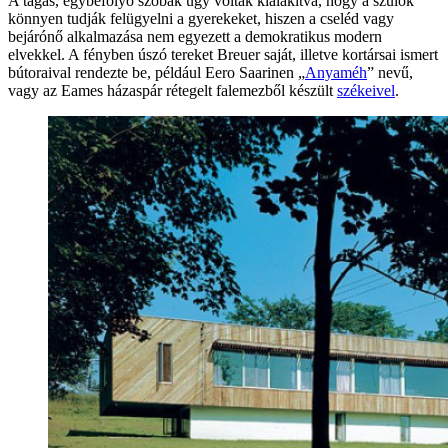
A tágas, egybefolyó szobák úgy voltak kialakítva, hogy a szülők
könnyen tudják felügyelni a gyerekeket, hiszen a cseléd vagy
bejárónő alkalmazása nem egyezett a demokratikus modern
elvekkel. A fényben úszó tereket Breuer saját, illetve kortársai ismert
bútoraival rendezte be, például Eero Saarinen „
Anyaméh
” nevű,
vagy az Eames házaspár rétegelt falemezből készült
székeivel
.