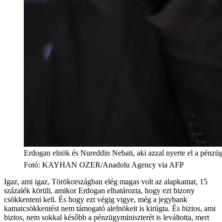
Erdogan elnök és Nureddin Nebati, aki azzal nyerte el a pénzüg
Fotó
:
KAYHAN OZER/Anadolu Agency via AFP
Igaz, ami igaz, Törökországban elég magas volt az alapkamat, 15
százalék körüli, amikor Erdogan elhatározta, hogy ezt bizony
csökkenteni kell. És hogy ezt végig vigye, még a jegybank
kamatcsökkentést nem támogató alelnökeit is kirúgta. És biztos, ami
biztos, nem sokkal később a pénzügyminiszterét is leváltotta, mert