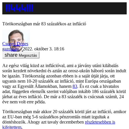
Törökországban már 83 százalékos az infláció
Csurgó Dénes
gazdaság
2022. október 3. 18:16
Megosztás
Az egész világ küzd az inflációval, ami a járvány utáni kilábalás
során kezdett növekedni és aztán az orosz-ukrán háború során indult
be igazán. Törökország azonban ebben is a saját útját járja, ott
ugyanis nem 10-20 százalék az infláció, mint Európa országaiban
vagy az Egyesült Államokban, hanem
83
. És ez csak a hivatalos
adat, független elemzők szerint valójában inkább 186 százalék körül
járhat az éves infláció. De már a 83 százalék is csúcsnak számít, 24
éve nem volt erre példa.
Törökországban már akkor 20 százalék körül járt az infláció, amikor
az EU-ban még 5-6 százalékos pénzromlás miatt izgultak a
döntéshozók. Ahogy azt tavaly decemberben
részletesebben is
kifejtettem
,