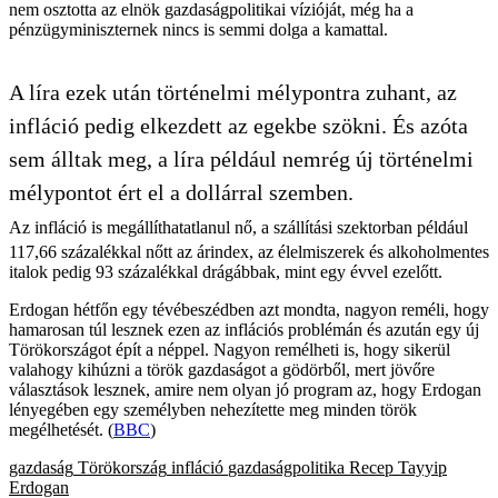
nem osztotta az elnök gazdaságpolitikai vízióját, még ha a
pénzügyminiszternek nincs is semmi dolga a kamattal.
A líra ezek után történelmi mélypontra zuhant, az
infláció pedig elkezdett az egekbe szökni. És azóta
sem álltak meg, a líra például nemrég új történelmi
mélypontot ért el a dollárral szemben.
Az infláció is megállíthatatlanul nő, a szállítási szektorban például
117,66 százalékkal nőtt az árindex, az élelmiszerek és alkoholmentes
italok pedig 93 százalékkal drágábbak, mint egy évvel ezelőtt.
Erdogan hétfőn egy tévébeszédben azt mondta, nagyon reméli, hogy
hamarosan túl lesznek ezen az inflációs problémán és azután egy új
Törökországot épít a néppel. Nagyon remélheti is, hogy sikerül
valahogy kihúzni a török gazdaságot a gödörből, mert jövőre
választások lesznek, amire nem olyan jó program az, hogy Erdogan
lényegében egy személyben nehezítette meg minden török
megélhetését. (
BBC
)
gazdaság
Törökország
infláció
gazdaságpolitika
Recep Tayyip
Erdogan