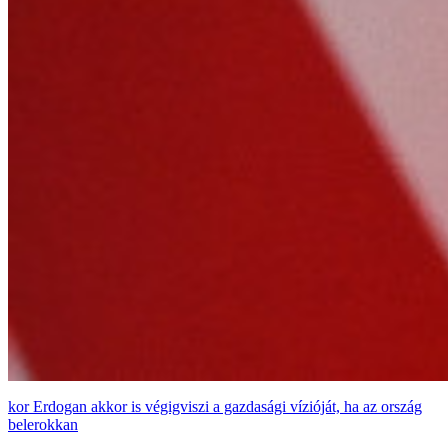
Erdogan akkor is végigviszi a gazdasági vízióját, ha az ország
belerokkan