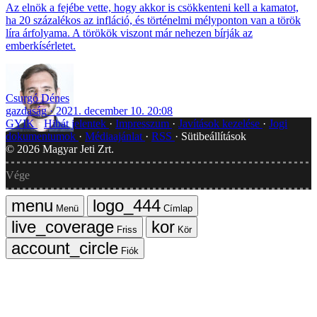
Az elnök a fejébe vette, hogy akkor is csökkenteni kell a kamatot,
ha 20 százalékos az infláció, és történelmi mélyponton van a török
líra árfolyama. A törökök viszont már nehezen bírják az
emberkísérletet.
Csurgó Dénes
gazdaság
2021. december 10. 20:08
GYIK
Hibát jelentek
Impresszum
Javítások kezelése
Jogi
dokumentumok
Médiaajánlat
RSS
Sütibeállítások
©
2026
Magyar Jeti Zrt.
Vége
Menü
Címlap
Friss
Kör
Fiók