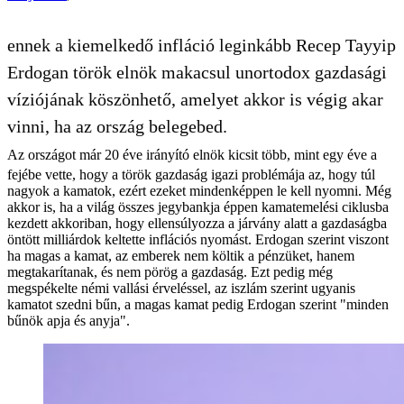
ennek a kiemelkedő infláció leginkább Recep Tayyip
Erdogan török elnök makacsul unortodox gazdasági
víziójának köszönhető, amelyet akkor is végig akar
vinni, ha az ország belegebed.
Az országot már 20 éve irányító elnök kicsit több, mint egy éve a
fejébe vette, hogy a török gazdaság igazi problémája az, hogy túl
nagyok a kamatok, ezért ezeket mindenképpen le kell nyomni. Még
akkor is, ha a világ összes jegybankja éppen kamatemelési ciklusba
kezdett akkoriban, hogy ellensúlyozza a járvány alatt a gazdaságba
öntött milliárdok keltette inflációs nyomást. Erdogan szerint viszont
ha magas a kamat, az emberek nem költik a pénzüket, hanem
megtakarítanak, és nem pörög a gazdaság. Ezt pedig még
megspékelte némi vallási érveléssel, az iszlám szerint ugyanis
kamatot szedni bűn, a magas kamat pedig Erdogan szerint "minden
bűnök apja és anyja".