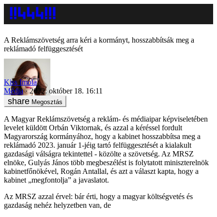
A Reklámszövetség arra kéri a kormányt, hosszabbítsák meg a
reklámadó felfüggesztését
Kiss Imola
Média
2022. október 18. 16:11
Megosztás
A Magyar Reklámszövetség a reklám- és médiaipar képviseletében
levelet küldött Orbán Viktornak, és azzal a kéréssel fordult
Magyarország kormányához, hogy a kabinet hosszabbítsa meg a
reklámadó 2023. január 1-jéig tartó felfüggesztését a kialakult
gazdasági válságra tekintettel - közölte a szövetség. Az MRSZ
elnöke, Gulyás János több megbeszélést is folytatott miniszterelnök
kabinetfőnökével, Rogán Antallal, és azt a választ kapta, hogy a
kabinet „megfontolja” a javaslatot.
Az MRSZ azzal érvel: bár érti, hogy a magyar költségvetés és
gazdaság nehéz helyzetben van, de