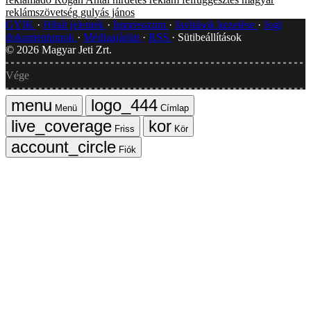
reklámszövetség
gulyás jános
GYIK
Hibát jelentek
Impresszum
Javítások kezelése
Jogi
dokumentumok
Médiaajánlat
RSS
Sütibeállítások
©
2026
Magyar Jeti Zrt.
Vége
Menü
Címlap
Friss
Kör
Fiók