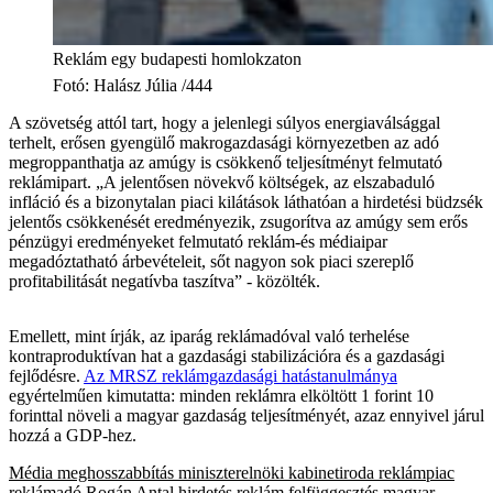
Reklám egy budapesti homlokzaton
Fotó
:
Halász Júlia /444
A szövetség attól tart, hogy a jelenlegi súlyos energiaválsággal
terhelt, erősen gyengülő makrogazdasági környezetben az adó
megroppanthatja az amúgy is csökkenő teljesítményt felmutató
reklámipart. „A jelentősen növekvő költségek, az elszabaduló
infláció és a bizonytalan piaci kilátások láthatóan a hirdetési büdzsék
jelentős csökkenését eredményezik, zsugorítva az amúgy sem erős
pénzügyi eredményeket felmutató reklám-és médiaipar
megadóztatható árbevételeit, sőt nagyon sok piaci szereplő
profitabilitását negatívba taszítva” - közölték.
Emellett, mint írják, az iparág reklámadóval való terhelése
kontraproduktívan hat a gazdasági stabilizációra és a gazdasági
fejlődésre.
Az MRSZ reklámgazdasági hatástanulmánya
egyértelműen kimutatta: minden reklámra elköltött 1 forint 10
forinttal növeli a magyar gazdaság teljesítményét, azaz ennyivel járul
hozzá a GDP-hez.
Média
meghosszabbítás
miniszterelnöki kabinetiroda
reklámpiac
reklámadó
Rogán Antal
hirdetés
reklám
felfüggesztés
magyar