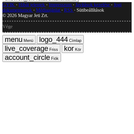
GYIK
Hibát jelentek
Impresszum
Javítások kezelése
Jogi
dokumentumok
Médiaajánlat
RSS
Sütibeállítások
©
2026
Magyar Jeti Zrt.
Vége
Menü
Címlap
Friss
Kör
Fiók