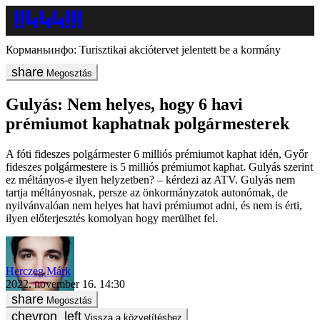
Корманьинфо: Turisztikai akciótervet jelentett be a kormány
Megosztás
Gulyás: Nem helyes, hogy 6 havi
prémiumot kaphatnak polgármesterek
A fóti fideszes polgármester 6 milliós prémiumot kaphat idén, Győr
fideszes polgármestere is 5 milliós prémiumot kaphat. Gulyás szerint
ez méltányos-e ilyen helyzetben? – kérdezi az ATV. Gulyás nem
tartja méltányosnak, persze az önkormányzatok autonómak, de
nyilvánvalóan nem helyes hat havi prémiumot adni, és nem is érti,
ilyen előterjesztés komolyan hogy merülhet fel.
Herczeg Márk
2022. november 16. 14:30
Megosztás
Vissza a közvetítéshez