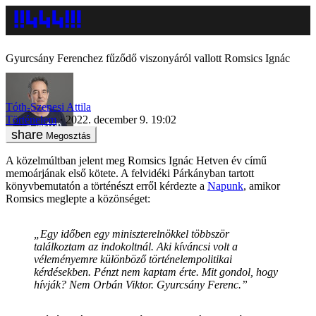
Gyurcsány Ferenchez fűződő viszonyáról vallott Romsics Ignác
Tóth-Szenesi Attila
Történelem
2022. december 9. 19:02
Megosztás
A közelmúltban jelent meg Romsics Ignác Hetven év című
memoárjának első kötete. A felvidéki Párkányban tartott
könyvbemutatón a történészt erről kérdezte a
Napunk
, amikor
Romsics meglepte a közönséget:
„Egy időben egy miniszterelnökkel többször
találkoztam az indokoltnál. Aki kíváncsi volt a
véleményemre különböző történelempolitikai
kérdésekben. Pénzt nem kaptam érte. Mit gondol, hogy
hívják? Nem Orbán Viktor. Gyurcsány Ferenc.”