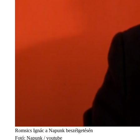
Romsics Ignác a Napunk beszélgetésén
Fotó
:
Napunk / youtube