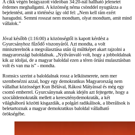
A cikk végén beágyazott videóban 34:20-nál hallható jelenetet
érdemes meghallgatni. A közönség néma csönddel nyugtázza a
bejelentést, amit a történész így old fel: „Nem kell rám ezért
haragudni. Semmi rosszat nem mondtam, olyat mondtam, amit mind
vállalok.”
Jóval később (1:16:00) a közönségtől is kapott kérdést a
Gyurcsányhoz fűződő viszonyáról. Azt mondta, a volt
miniszterelnök a megválasztása után új múltképet akart rajzolni a
magyarországi baloldalnak. „Nyilvánvaló volt, hogy a jobboldalnak
kik az idoljai, de a magyar baloldal ezen a téren óriási mulasztásban
volt és van ma is” - mondta.
Romsics szerint a baloldalnak rossz a lelkiismerete, nem mer
szembenézni azzal, hogy egy demokratikus Magyarország nem
vállalhat közösséget Kun Bélával, Rákosi Mátyással és még egy
csomó emberrel. Gyurcsánynak annak idején azt fejtegette, hogy a
szociáldemokraták mellett a kereszténydemokraták, a két
világháború közötti kisgazdák, a polgári radikálisok, a liberálisok is
beletartoznak a magyar demokratikus baloldal vállalható
örökségébe.