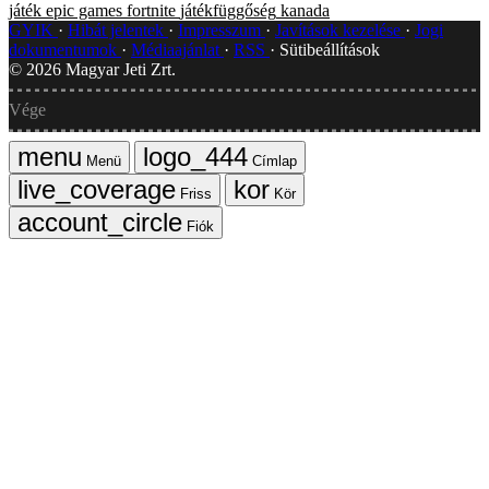
játék
epic games
fortnite
játékfüggőség
kanada
GYIK
Hibát jelentek
Impresszum
Javítások kezelése
Jogi
dokumentumok
Médiaajánlat
RSS
Sütibeállítások
©
2026
Magyar Jeti Zrt.
Vége
Menü
Címlap
Friss
Kör
Fiók