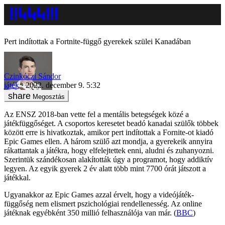
Pert indítottak a Fortnite-függő gyerekek szülei Kanadában
Czinkóczi Sándor
játék
2022. december 9. 5:32
Megosztás
Az ENSZ 2018-ban vette fel a mentális betegségek közé a
játékfüggőséget. A csoportos keresetet beadó kanadai szülők többek
között erre is hivatkoztak, amikor pert indítottak a Fornite-ot kiadó
Epic Games ellen. A három szülő azt mondja, a gyerekeik annyira
rákattantak a játékra, hogy elfelejtettek enni, aludni és zuhanyozni.
Szerintük szándékosan alakították úgy a programot, hogy addiktív
legyen. Az egyik gyerek 2 év alatt több mint 7700 órát játszott a
játékkal.
Ugyanakkor az Epic Games azzal érvelt, hogy a videójáték-
függőség nem elismert pszichológiai rendellenesség. Az online
játéknak egyébként 350 millió felhasználója van már. (
BBC
)