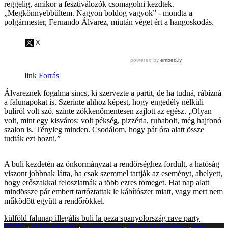
reggelig, amikor a fesztiválozók csomagolni kezdtek.
„Megkönnyebbültem. Nagyon boldog vagyok” - mondta a
polgármester, Fernando Álvarez, miután véget ért a hangoskodás.
Forrás
Álvareznek fogalma sincs, ki szervezte a partit, de ha tudná, rábízná
a falunapokat is. Szerinte ahhoz képest, hogy engedély nélküli
buliról volt szó, szinte zökkenőmentesen zajlott az egész. „Olyan
volt, mint egy kisváros: volt pékség, pizzéria, ruhabolt, még hajfonó
szalon is. Tényleg minden. Csodálom, hogy pár óra alatt össze
tudták ezt hozni.”
A buli kezdetén az önkormányzat a rendőrséghez fordult, a hatóság
viszont jobbnak látta, ha csak szemmel tartják az eseményt, ahelyett,
hogy erőszakkal feloszlatnák a több ezres tömeget. Hat nap alatt
mindössze pár embert tartóztattak le kábítószer miatt, vagy mert nem
működött együtt a rendőrökkel.
külföld
falunap
illegális buli
la peza
spanyolország
rave party
GYIK
Hibát jelentek
Impresszum
Javítások kezelése
Jogi