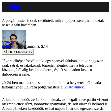
A polgármester is csak csettintett, milyen pöpec rave partit hoztak
össze a falu határában
Szurovecz Illés
külföld
2023. január 5. 6:14
Megosztás
Jókora elképedést váltott ki egy spanyol faluban, amikor egyszer
csak sátrak és lakókocsik tömegei jelentek meg a település
központjától alig két kilométerre, és hét színpadon kezdett
dübörögni a zene.
„0-24-ben ment a csincsinbumm” - írta le a helyzetet a Granada
tartománybeli La Peza polgármestere a
Guardiannek
.
A faluban mindössze 1200-an laknak, az illegális rave partin viszont
ötezren vettek részt, többnyire spanyolok, de sok olasz és holland is.
A buli pénteken kezdődött, és hat napon át tartott, egészen szerda