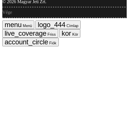
©
2026
Magyar Jeti Zrt.
Vége
Menü
Címlap
Friss
Kör
Fiók