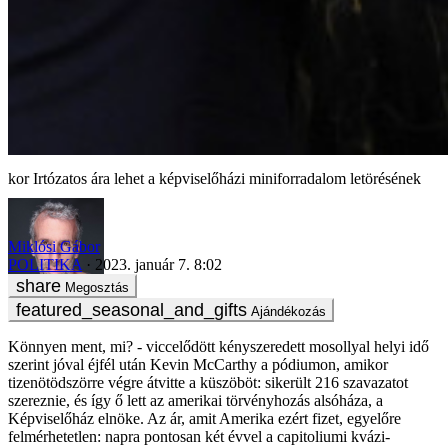
Irtózatos ára lehet a képviselőházi miniforradalom letörésének
Miklósi Gábor
POLITIKA
2023. január 7. 8:02
Megosztás
Ajándékozás
Könnyen ment, mi? - viccelődött kényszeredett mosollyal helyi idő
szerint jóval éjfél után Kevin McCarthy a pódiumon, amikor
tizenötödszörre végre átvitte a küszöböt: sikerült 216 szavazatot
szereznie, és így ő lett az amerikai törvényhozás alsóháza, a
Képviselőház elnöke. Az ár, amit Amerika ezért fizet, egyelőre
felmérhetetlen: napra pontosan két évvel a capitoliumi kvázi-