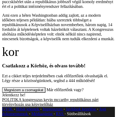
puccskísérlet után a republikánus jobbszél végül komoly eredményt
ért el a politikai intézményrendszer fellazításában.
Ami ezen a héten Washingtonban addig zajlott, az a modern
időkben teljesen példátlan: hiába szereztek többséget a
republikánusok a Képviselőházban novemberben, három napig, 14
fordulón át képtelenek voltak házelnököt választani. A Kongresszus
alsóháza működésképtelen volt: elnök nélkül nincs napirend,
nincsenek bizottságok, a képviselők nem tudták elkezdeni a munkát.
Csatlakozz a Körhöz, és olvass tovább!
Ezt a cikket teljes terjedelmében csak előfizetőink olvashatják el.
Légy része a közösségünknek, segítsd a 444 működését!
Már előfizetőnk vagy?
Megnézem a csomagokat
Jelentkezz be!
POLITIKA
kongresszus
kevin mccarthy
republikánus párt
törvényhozás
usa
képviselőház
GYIK
Hibát jelentek
Impresszum
Javítások kezelése
Jogi
dokumentumok
Médiaajánlat
RSS
Sütibeállítások