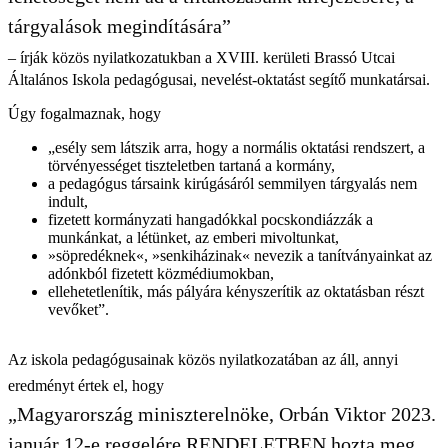
tárgyalások megindítására”
– írják közös nyilatkozatukban a XVIII. kerületi Brassó Utcai
Általános Iskola pedagógusai, nevelést-oktatást segítő munkatársai.
Úgy fogalmaznak, hogy
„esély sem látszik arra, hogy a normális oktatási rendszert, a
törvényességet tiszteletben tartaná a kormány,
a pedagógus társaink kirúgásáról semmilyen tárgyalás nem
indult,
fizetett kormányzati hangadókkal pocskondiázzák a
munkánkat, a létünket, az emberi mivoltunkat,
»söpredéknek«, »senkiházinak« nevezik a tanítványainkat az
adónkból fizetett közmédiumokban,
ellehetetlenítik, más pályára kényszerítik az oktatásban részt
vevőket”.
Az iskola pedagógusainak közös nyilatkozatában az áll, annyi
eredményt értek el, hogy
„Magyarország miniszterelnöke, Orbán Viktor 2023.
január 12-e reggelére RENDELETBEN hozta meg