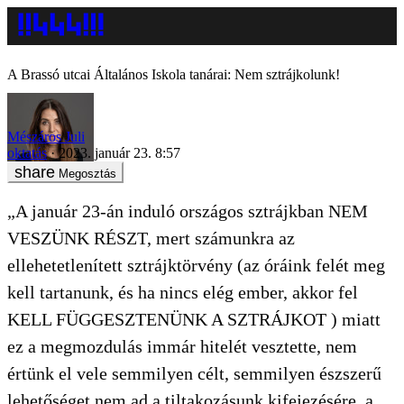
A Brassó utcai Általános Iskola tanárai: Nem sztrájkolunk!
Mészáros Juli
oktatás
2023. január 23. 8:57
Megosztás
„A január 23-án induló országos sztrájkban NEM
VESZÜNK RÉSZT, mert számunkra az
ellehetetlenített sztrájktörvény (az óráink felét meg
kell tartanunk, és ha nincs elég ember, akkor fel
KELL FÜGGESZTENÜNK A SZTRÁJKOT ) miatt
ez a megmozdulás immár hitelét vesztette, nem
értünk el vele semmilyen célt, semmilyen észszerű
lehetőséget nem ad a tiltakozásunk kifejezésére, a