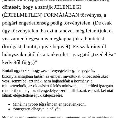
döntését, hogy a sztrájk JELENLEGI
(ÉRTELMETLEN) FORMÁJÁBAN törvényes, a
polgári engedetlenség pedig törvénytelen. (De csak
úgy törvénytelen, ha ezt a tanévet még letanítjuk, és
visszamenőlegesen is megkaphatjuk a büntetést
(kirúgást, büntit, ejnye-bejnyét). Ez szakiránytól,
hiányszakmától és a tankerületi igazgató „tizedelési”
kedvétől függ.)”
Emiatt úgy érzik, hogy „ez a fenyegetettség, fenyegetés,
bizonytalanságban tartás” az emberi mivoltukat, önbecsülésüket
veszi semmibe. azt írják, nem hajlandóak a kormány, a
miniszterelnök, az oktatásért felelős miniszer, a tankerületi igazgató
rendeletben meghozott engedélye szerint tiltakozni, és csak két utat
látnak elégedetlenségük kifejezésére.
Minél nagyobb létszámban engedetlenkedni,
tömegesen elhagyni a pályát.
Nyilatkozatuk szerint nem terveznek „szétverni egyetlen székházat