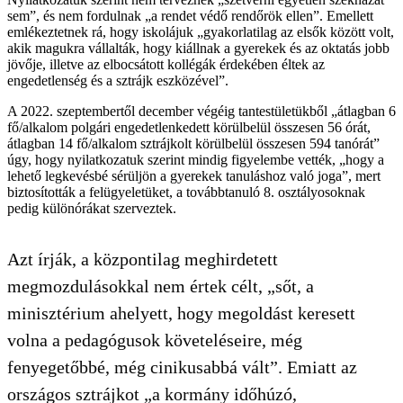
sem”, és nem fordulnak „a rendet védő rendőrök ellen”. Emellett
emlékeztetnek rá, hogy iskolájuk „gyakorlatilag az elsők között volt,
akik magukra vállalták, hogy kiállnak a gyerekek és az oktatás jobb
jövője, illetve az elbocsátott kollégák érdekében éltek az
engedetlenség és a sztrájk eszközével”.
A 2022. szeptembertől december végéig tantestületükből „átlagban 6
fő/alkalom polgári engedetlenkedett körülbelül összesen 56 órát,
átlagban 14 fő/alkalom sztrájkolt körülbelül összesen 594 tanórát”
úgy, hogy nyilatkozatuk szerint mindig figyelembe vették, „hogy a
lehető legkevésbé sérüljön a gyerekek tanuláshoz való joga”, mert
biztosították a felügyeletüket, a továbbtanuló 8. osztályosoknak
pedig különórákat szerveztek.
Azt írják, a központilag meghirdetett
megmozdulásokkal nem értek célt, „sőt, a
minisztérium ahelyett, hogy megoldást keresett
volna a pedagógusok követeléseire, még
fenyegetőbbé, még cinikusabbá vált”. Emiatt az
országos sztrájkot „a kormány időhúzó,