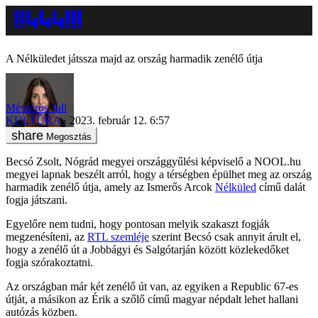
A Nélküledet játssza majd az ország harmadik zenélő útja
Mészáros Juli
KULTÚRA
2023. február 12. 6:57
Megosztás
Becsó Zsolt, Nógrád megyei országgyűlési képviselő a NOOL.hu
megyei lapnak beszélt arról, hogy a térségben épülhet meg az ország
harmadik zenélő útja, amely az Ismerős Arcok
Nélküled
című dalát
fogja játszani.
Egyelőre nem tudni, hogy pontosan melyik szakaszt fogják
megzenésíteni, az
RTL szemléje
szerint Becsó csak annyit árult el,
hogy a zenélő út a Jobbágyi és Salgótarján között közlekedőket
fogja szórakoztatni.
Az országban már két zenélő út van, az egyiken a Republic 67-es
útját, a másikon az Érik a szőlő című magyar népdalt lehet hallani
autózás közben.