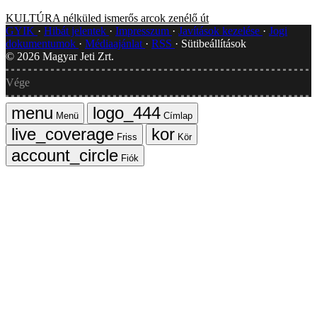
KULTÚRA
nélküled
ismerős arcok
zenélő út
GYIK
Hibát jelentek
Impresszum
Javítások kezelése
Jogi
dokumentumok
Médiaajánlat
RSS
Sütibeállítások
©
2026
Magyar Jeti Zrt.
Vége
Menü
Címlap
Friss
Kör
Fiók