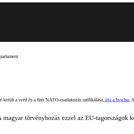
parlament
 került a svéd és a finn NATO-csatlakozás ratifikálása
, írja a hvg.hu.
A
 A magyar törvényhozás ezzel az EU-tagországok k