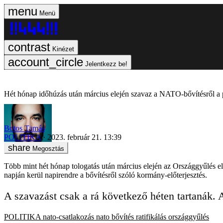
Menü
Kinézet
Jelentkezz be!
Hét hónap időhúzás után március elején szavaz a NATO-bővítésről a 
Botos Tamás
POLITIKA
2023. február 21. 13:39
Megosztás
Több mint hét hónap tologatás után március elején az Országgyűlés elé
napján kerül napirendre a bővítésről szóló kormány-előterjesztés.
A szavazást csak a rá következő héten tartanák.
POLITIKA
nato-csatlakozás
nato bővítés
ratifikálás
országgyűlés