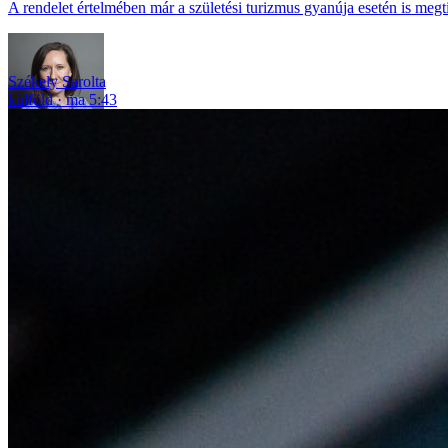
A rendelet értelmében már a születési turizmus gyanúja esetén is megt
Székely Sarolta
külföld
ma 5:43