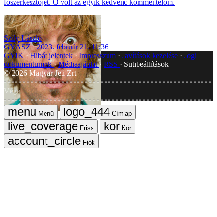
főszerkesztőjét. Ő volt az egyik kedvenc kommentelőm.
Szily László
GYÁSZ
2023. február 21. 11:36
GYIK
Hibát jelentek
Impresszum
Javítások kezelése
Jogi
dokumentumok
Médiaajánlat
RSS
Sütibeállítások
©
2026
Magyar Jeti Zrt.
Vége
Menü
Címlap
Friss
Kör
Fiók