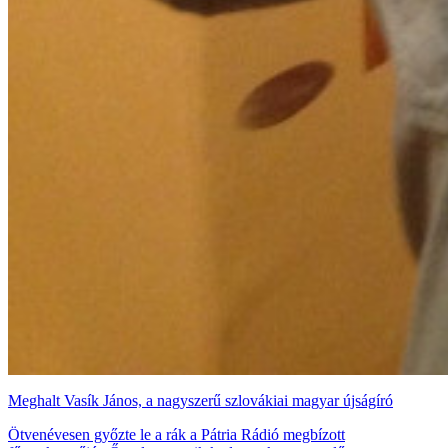
Meghalt Vasík János, a nagyszerű szlovákiai magyar újságíró
Ötvenévesen győzte le a rák a Pátria Rádió megbízott