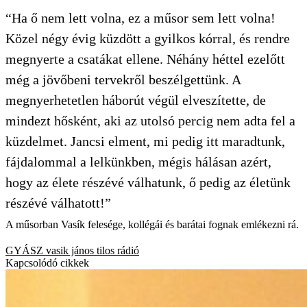
“Ha ő nem lett volna, ez a műsor sem lett volna!
Közel négy évig küzdött a gyilkos kórral, és rendre
megnyerte a csatákat ellene. Néhány héttel ezelőtt
még a jövőbeni tervekről beszélgettünk. A
megnyerhetetlen háborút végül elveszítette, de
mindezt hősként, aki az utolsó percig nem adta fel a
küzdelmet. Jancsi elment, mi pedig itt maradtunk,
fájdalommal a lelkünkben, mégis hálásan azért,
hogy az élete részévé válhatunk, ő pedig az életünk
részévé válhatott!”
A műsorban Vasík felesége, kollégái és barátai fognak emlékezni rá.
GYÁSZ
vasik jános
tilos rádió
Kapcsolódó cikkek