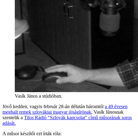
Vasík János a stúdióban.
Jövő kedden, vagyis február 28-án délután háromtól
a 49 évesen
meghalt remek szlovákiai magyar újságírónak
, Vasík Jánosnak
szentelik a
Tilos Rádió “Szlovák kapcsolat” című műsorának soros
adását.
A műsor készítői ezt írták róla: