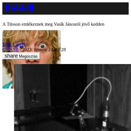
A Tiloson emlékeznek meg Vasík Jánosról jövő kedden
Szily László
GYÁSZ
2023. február 24. 19:28
Megosztás