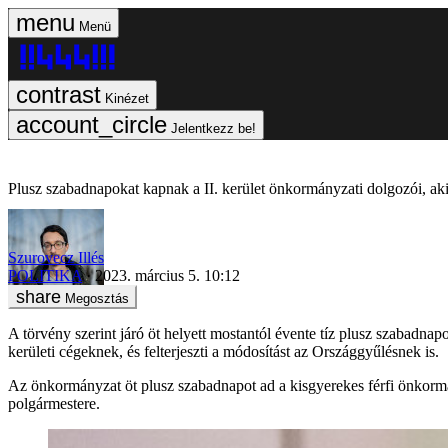
Menü
Kinézet
Jelentkezz be!
Plusz szabadnapokat kapnak a II. kerület önkormányzati dolgozói, aki
Szurovecz Illés
POLITIKA
2023. március 5. 10:12
Megosztás
A törvény szerint járó öt helyett mostantól évente tíz plusz szabadnap
kerületi cégeknek, és felterjeszti a módosítást az Országgyűlésnek is.
Az önkormányzat öt plusz szabadnapot ad a kisgyerekes férfi önkormá
polgármestere.