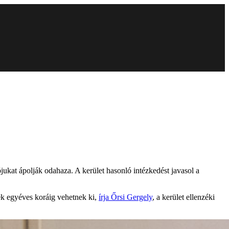
ójukat ápolják odahaza. A kerület hasonló intézkedést javasol a
ek egyéves koráig vehetnek ki,
írja Őrsi Gergely
, a kerület ellenzéki