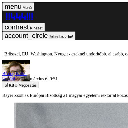
Menü
Kinézet
Jelentkezz be!
„Brüsszel, EU, Washington, Nyugat - ezeknél undorítóbb, aljasabb, o
Bódog Bálint
belföld
2023. március 6. 9:51
Megosztás
Bayer Zsolt az Európai Bizottság 21 magyar egyetemi rektorral közös m