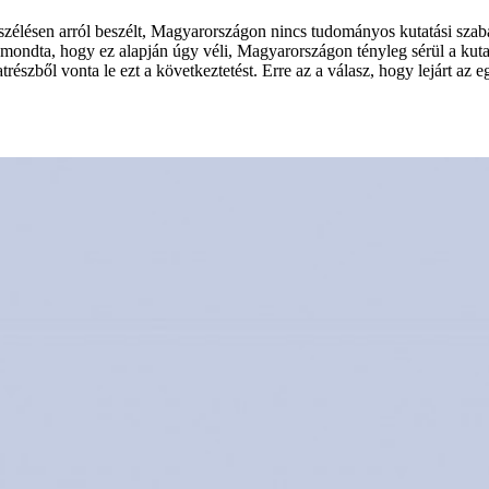
gbeszélésen arról beszélt, Magyarországon nincs tudományos kutatási s
t mondta, hogy ez alapján úgy véli, Magyarországon tényleg sérül a kut
ből vonta le ezt a következtetést. Erre az a válasz, hogy lejárt az egy ó