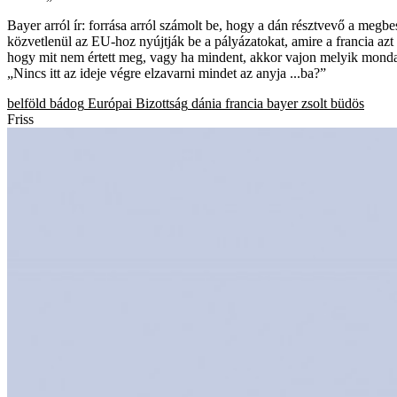
Bayer arról ír: forrása arról számolt be, hogy a dán résztvevő a me
közvetlenül az EU-hoz nyújtják be a pályázatokat, amire a francia az
hogy mit nem értett meg, vagy ha mindent, akkor vajon melyik mondatrész
„Nincs itt az ideje végre elzavarni mindet az anyja ...ba?”
belföld
bádog
Európai Bizottság
dánia
francia
bayer zsolt
büdös
Friss