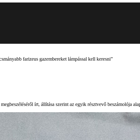
csmányabb farizeus gazembereket lámpással kell keresni”
egbeszéléséről írt, állítása szerint az egyik résztvevő beszámolója ala