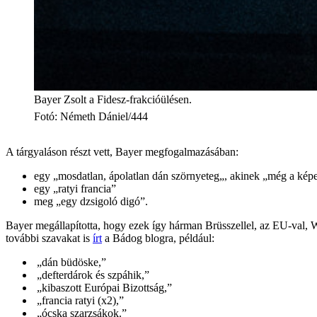
Bayer Zsolt a Fidesz-frakcióülésen.
Fotó
:
Németh Dániel/444
A tárgyaláson részt vett, Bayer megfogalmazásában:
egy „mosdatlan, ápolatlan dán szörnyeteg„, akinek „még a képer
egy „ratyi francia”
meg „egy dzsigoló digó”.
Bayer megállapította, hogy ezek így hárman Brüsszellel, az EU-val, W
további szavakat is
írt
a Bádog blogra, például:
„dán büdöske,”
„defterdárok és szpáhik,”
„kibaszott Európai Bizottság,”
„francia ratyi (x2),”
„ócska szarzsákok.”