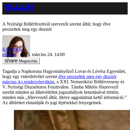
A Nyírségi Böllérfesztivál szervezői szerint álhír, hogy élve
perzseltek meg egy disznót
Kiss Imola
elmebaj
2023. március 24. 14:00
Megosztás
Tagadja a Napkorona Hagyományőrző Lovas és Lövész Egyesület,
hogy egy videófelvétel szerint
élve perzseltek meg egy disznót
március 4-i rendezvényükön
, a XXI. Nemzetközi Böllérverseny és
V. Nyírségi Disznótoros Fesztiválon. Támba Miklós főszervező
szerint minden az állatvédelmi jogszabályok betartásával történt,
minden más „félrevezető álhír, illetve aggodalmat keltő információ.”
Az álhíreket elutasítják és jogi lépésekkel fenyegetnek.