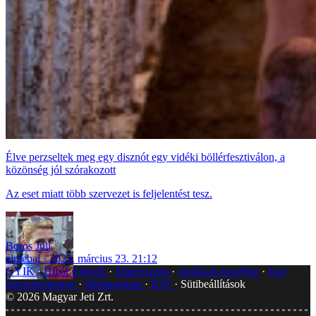
Élve perzseltek meg egy disznót egy vidéki böllérfesztiválon, a
közönség jól szórakozott
Az eset miatt több szervezet is feljelentést tesz.
Boros Juli
elmebaj
2023. március 23. 21:12
GYIK
Hibát jelentek
Impresszum
Javítások kezelése
Jogi
dokumentumok
Médiaajánlat
RSS
Sütibeállítások
©
2026
Magyar Jeti Zrt.