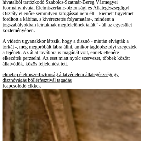
hivatalból tartózkodó Szabolcs-Szatmár-Bereg Vármegyei
Kormányhivatal Élelmiszerlánc-biztonsági és Állategészségügyi
Osztály ellenőre semmilyen kifogással nem élt – kiemelt figyelmet
fordított a kábítás, s kivéreztetés folyamatára-, mindent a
jogszabályokban leírtaknak megfelelőnek talált” - áll az egyesület
közleményében.
A videón ugyanakkor látszik, hogy a disznó - miután elvágták a
torkát -, még megpróbált lábra állni, amikor taglópisztolyt szegeztek
a fejének. Az állat továbbra is magánál volt, ennek ellenére
elkezdték perzselni. Az eset miatt nyolc szervezet, többek között
állatvédők, közös feljelentést tett.
elmebaj
élelmiszerbiztonság
állatvédelem
állategészségügy
disznóvágás
böllérfesztivál
tagadás
Kapcsolódó cikkek