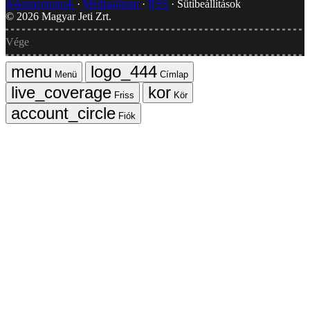
dokumentumok
Médiaajánlat
RSS
Sütibeállítások
©
2026
Magyar Jeti Zrt.
Vége
Menü
Címlap
Friss
Kör
Fiók