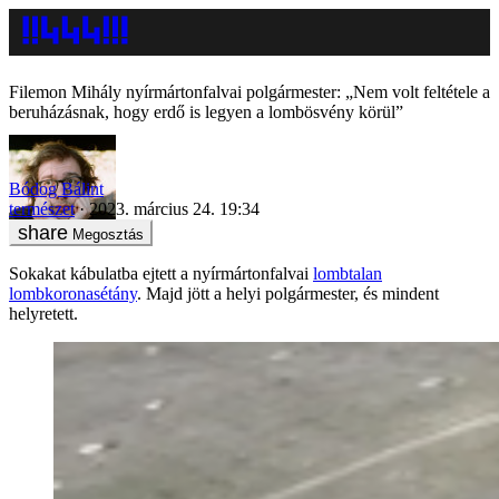
Filemon Mihály nyírmártonfalvai polgármester: „Nem volt feltétele a
beruházásnak, hogy erdő is legyen a lombösvény körül”
Bódog Bálint
természet
2023. március 24. 19:34
Megosztás
Sokakat kábulatba ejtett a nyírmártonfalvai
lombtalan
lombkoronasétány
. Majd jött a helyi polgármester, és mindent
helyretett.