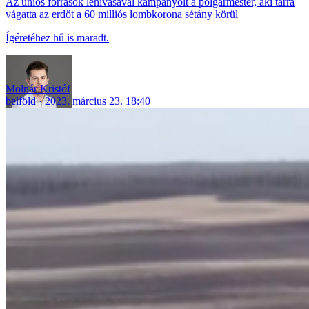
Az uniós források lehívásával kampányolt a polgármester, aki tarra
vágatta az erdőt a 60 milliós lombkorona sétány körül
Ígéretéhez hű is maradt.
Molnár Kristóf
belföld
2023. március 23. 18:40