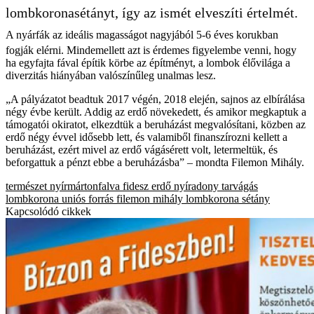
lombkoronasétányt, így az ismét elveszíti értelmét.
A nyárfák az ideális magasságot nagyjából 5-6 éves korukban
fogják elérni. Mindemellett azt is érdemes figyelembe venni, hogy
ha egyfajta fával építik körbe az építményt, a lombok élővilága a
diverzitás hiányában valószínűleg unalmas lesz.
„A pályázatot beadtuk 2017 végén, 2018 elején, sajnos az elbírálása
négy évbe került. Addig az erdő növekedett, és amikor megkaptuk a
támogatói okiratot, elkezdtük a beruházást megvalósítani, közben az
erdő négy évvel idősebb lett, és valamiből finanszírozni kellett a
beruházást, ezért mivel az erdő vágásérett volt, letermeltük, és
beforgattuk a pénzt ebbe a beruházásba” – mondta Filemon Mihály.
természet
nyírmártonfalva
fidesz
erdő
nyíradony
tarvágás
lombkorona
uniós forrás
filemon mihály
lombkorona sétány
Kapcsolódó cikkek