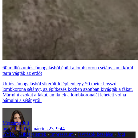
60 milliós uniós támogatásból épült a lombkorona sétány, ami körül
tarra vágták az erdőt
Uniós támogatásból sikerült felépíteni egy 50 méter hosszú
lombkorona sétányt, az építkezés közben azonban kivágták a fákat.
Mármint azokat a fákat, amiknek a lombkoronáját lehetett volna
bámulni a sétányról.
Mészáros Juli
belföld
2023. március 23. 9:44
GYIK
Hibát jelentek
Impresszum
Javítások kezelése
Jogi