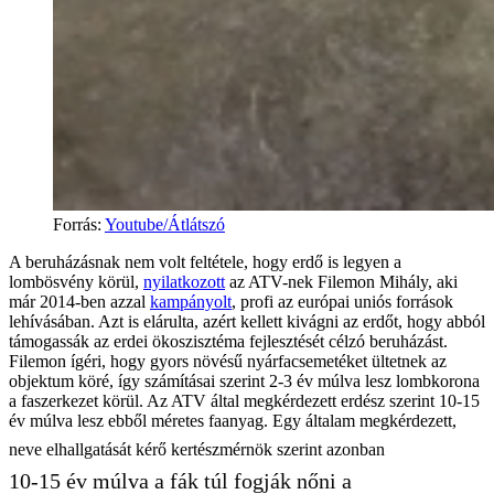
Forrás
:
Youtube/Átlátszó
A beruházásnak nem volt feltétele, hogy erdő is legyen a
lombösvény körül,
nyilatkozott
az ATV-nek Filemon Mihály, aki
már 2014-ben azzal
kampányolt
, profi az európai uniós források
lehívásában. Azt is elárulta, azért kellett kivágni az erdőt, hogy abból
támogassák az erdei ökoszisztéma fejlesztését célzó beruházást.
Filemon ígéri, hogy gyors növésű nyárfacsemetéket ültetnek az
objektum köré, így számításai szerint 2-3 év múlva lesz lombkorona
a faszerkezet körül. Az ATV által megkérdezett erdész szerint 10-15
év múlva lesz ebből méretes faanyag. Egy általam megkérdezett,
neve elhallgatását kérő kertészmérnök szerint azonban
10-15 év múlva a fák túl fogják nőni a