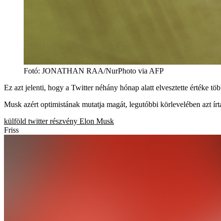
Fotó
:
JONATHAN RAA/NurPhoto via AFP
Ez azt jelenti, hogy a Twitter néhány hónap alatt elvesztette értéke több
Musk azért optimistának mutatja magát, legutóbbi körlevelében azt írt
külföld
twitter
részvény
Elon Musk
Friss