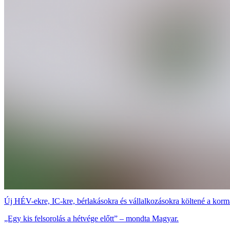
Új HÉV-ekre, IC-kre, bérlakásokra és vállalkozásokra költené a korm
„Egy kis felsorolás a hétvége előtt” – mondta Magyar.