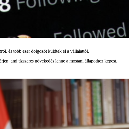
ról, és több ezer dolgozót küldtek el a vállalattól.
érjen, ami tízszeres növekedés lenne a mostani állapothoz képest.