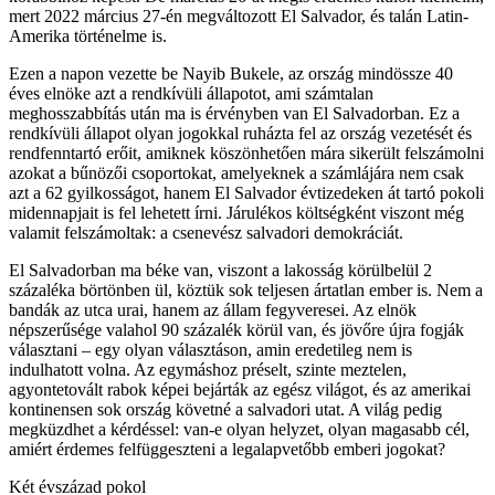
mert 2022 március 27-én megváltozott El Salvador, és talán Latin-
Amerika történelme is.
Ezen a napon vezette be Nayib Bukele, az ország mindössze 40
éves elnöke azt a rendkívüli állapotot, ami számtalan
meghosszabbítás után ma is érvényben van El Salvadorban. Ez a
rendkívüli állapot olyan jogokkal ruházta fel az ország vezetését és
rendfenntartó erőit, amiknek köszönhetően mára sikerült felszámolni
azokat a bűnözői csoportokat, amelyeknek a számlájára nem csak
azt a 62 gyilkosságot, hanem El Salvador évtizedeken át tartó pokoli
midennapjait is fel lehetett írni. Járulékos költségként viszont még
valamit felszámoltak: a csenevész salvadori demokráciát.
El Salvadorban ma béke van, viszont a lakosság körülbelül 2
százaléka börtönben ül, köztük sok teljesen ártatlan ember is. Nem a
bandák az utca urai, hanem az állam fegyveresei. Az elnök
népszerűsége valahol 90 százalék körül van, és jövőre újra fogják
választani – egy olyan választáson, amin eredetileg nem is
indulhatott volna. Az egymáshoz préselt, szinte meztelen,
agyontetovált rabok képei bejárták az egész világot, és az amerikai
kontinensen sok ország követné a salvadori utat. A világ pedig
megküzdhet a kérdéssel: van-e olyan helyzet, olyan magasabb cél,
amiért érdemes felfüggeszteni a legalapvetőbb emberi jogokat?
Két évszázad pokol