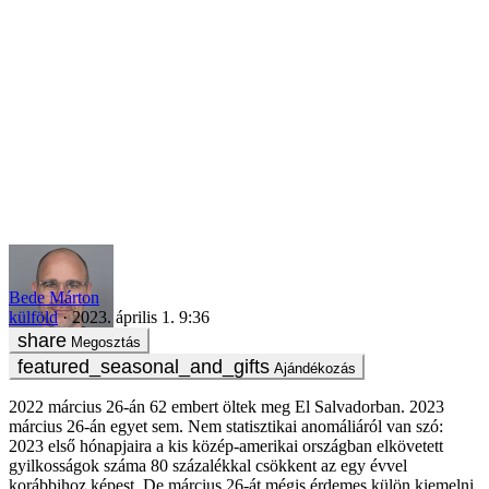
Béke bármi áron
Bede Márton
külföld
2023. április 1. 9:36
Megosztás
Ajándékozás
2022 március 26-án 62 embert öltek meg El Salvadorban. 2023
március 26-án egyet sem. Nem statisztikai anomáliáról van szó:
2023 első hónapjaira a kis közép-amerikai országban elkövetett
gyilkosságok száma 80 százalékkal csökkent az egy évvel
korábbihoz képest. De március 26-át mégis érdemes külön kiemelni,