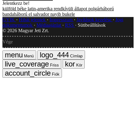
Jelentkezz be!
külföld
béke
latin-amerika
rendkívüli állapot
polgárháború
bandaháború
el salvador
nayib bukele
GYIK
Hibát jelentek
Impresszum
Javítások kezelése
Jogi
dokumentumok
Médiaajánlat
RSS
Sütibeállítások
©
2026
Magyar Jeti Zrt.
Vége
Menü
Címlap
Friss
Kör
Fiók