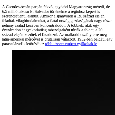
A Csendes-óceán partján fekvő, egyötöd Magyarország méretű, de
6,5 millió lakosú El Salvador történelme a régióhoz képest is
szerencsétlenül alakult. Amikor a spanyolok a 19. század elején
feladták világbirodalmukat, a fiatal ország gazdaságának nagy része
néhány család kezében koncentrálódott. A többiek, akik egy
évszázadon át gyakorlatilag rabszolgaként túrták a földet, a 20.
század elején kezdtek el lázadozni. Az uralkodó osztály erre még
latin-amerikai mércével is brutálisan válaszolt, 1932-ben például egy
parasztlázadás letöréséhez
több tízezer embert gyilkoltak le
.