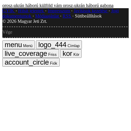
orosz-ukrán háború
külföld
vám
orosz-ukrán háború
gabona
GYIK
Hibát jelentek
Impresszum
Javítások kezelése
Jogi
dokumentumok
Médiaajánlat
RSS
Sütibeállítások
©
2026
Magyar Jeti Zrt.
Vége
Menü
Címlap
Friss
Kör
Fiók