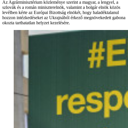
Az Agrárminisztérium közleménye szerint a magyar, a lengyel, a
szlovák és a román miniszterelnök, valamint a bolgár elnök közös
levélben kérte az Európai Bizottság elnökét, hogy haladéktalanul
hozzon intézkedéseket az Ukrajnából érkező megnövekedett gabona
okozta tarthatatlan helyzet kezelésére.