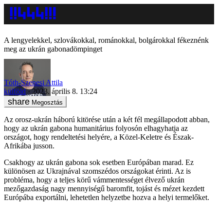
A lengyelekkel, szlovákokkal, románokkal, bolgárokkal fékeznénk
meg az ukrán gabonadömpinget
Tóth-Szenesi Attila
külföld
2023. április 8. 13:24
Megosztás
Az orosz-ukrán háború kitörése után a két fél megállapodott abban,
hogy az ukrán gabona humanitárius folyosón elhagyhatja az
országot, hogy rendeltetési helyére, a Közel-Keletre és Észak-
Afrikába jusson.
Csakhogy az ukrán gabona sok esetben Európában marad. Ez
különösen az Ukrajnával szomszédos országokat érinti. Az is
probléma, hogy a teljes körű vámmentességet élvező ukrán
mezőgazdaság nagy mennyiségű baromfit, tojást és mézet kezdett
Európába exportálni, lehetetlen helyzetbe hozva a helyi termelőket.