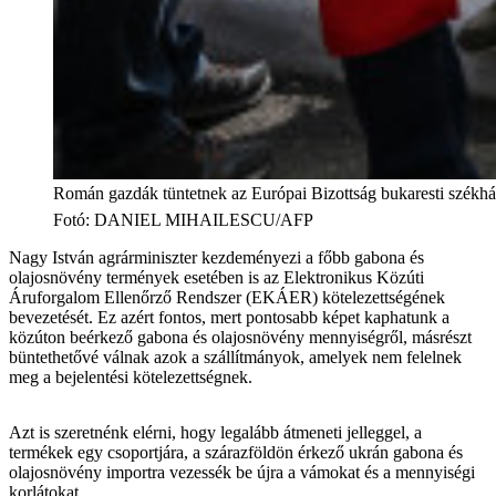
Román gazdák tüntetnek az Európai Bizottság bukaresti székhá
Fotó
:
DANIEL MIHAILESCU/AFP
Nagy István agrárminiszter kezdeményezi a főbb gabona és
olajosnövény termények esetében is az Elektronikus Közúti
Áruforgalom Ellenőrző Rendszer (EKÁER) kötelezettségének
bevezetését. Ez azért fontos, mert pontosabb képet kaphatunk a
közúton beérkező gabona és olajosnövény mennyiségről, másrészt
büntethetővé válnak azok a szállítmányok, amelyek nem felelnek
meg a bejelentési kötelezettségnek.
Azt is szeretnénk elérni, hogy legalább átmeneti jelleggel, a
termékek egy csoportjára, a szárazföldön érkező ukrán gabona és
olajosnövény importra vezessék be újra a vámokat és a mennyiségi
korlátokat.