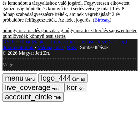
és lemondott a tárgyaláshoz való jogáról. Fegyveresen elkövetett
garázdaság bűntette és könnyű testi sértés vétsége miatt 1 év 8
hónap szabadságvesztésre ítélték, aminek végrehajtását 2 év
próbaidőre felfüggesztették. Az ítélet jogerős. (
Bíróság
)
bűnügy
pisa
pisilés
garázdaság
húgy
pisa-teszt
kerítés
sajószentpéter
gumilövedék
könnyű testi sértés
GYIK
Hibát jelentek
Impresszum
Javítások kezelése
Jogi
dokumentumok
Médiaajánlat
RSS
Sütibeállítások
©
2026
Magyar Jeti Zrt.
Vége
Menü
Címlap
Friss
Kör
Fiók