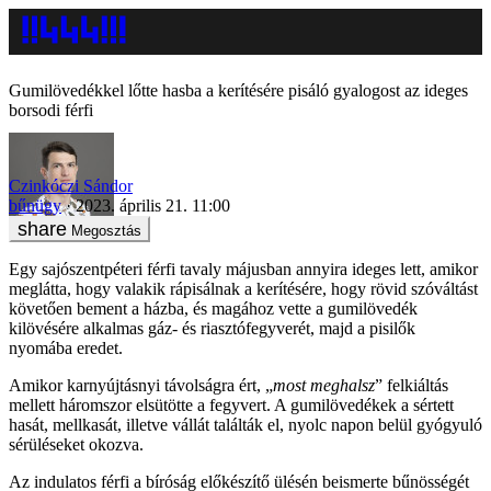
Gumilövedékkel lőtte hasba a kerítésére pisáló gyalogost az ideges
borsodi férfi
Czinkóczi Sándor
bűnügy
2023. április 21. 11:00
Megosztás
Egy sajószentpéteri férfi tavaly májusban annyira ideges lett, amikor
meglátta, hogy valakik rápisálnak a kerítésére, hogy rövid szóváltást
követően bement a házba, és magához vette a gumilövedék
kilövésére alkalmas gáz- és riasztófegyverét, majd a pisilők
nyomába eredet.
Amikor karnyújtásnyi távolságra ért, „
most meghalsz
” felkiáltás
mellett háromszor elsütötte a fegyvert. A gumilövedékek a sértett
hasát, mellkasát, illetve vállát találták el, nyolc napon belül gyógyuló
sérüléseket okozva.
Az indulatos férfi a bíróság előkészítő ülésén beismerte bűnösségét