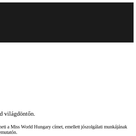
d világdöntőn.
elheti a Miss World Hungary címet, emellett jószolgálati munkájának
emutatón.