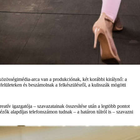
 közösségimédia-arca van a produkciónak, két korábbi királynő: a
lületeken és beszámolnak a felkészülésről, a kulisszák mögötti
atív igazgatója – szavazatainak összesítése után a legtöbb pontot
zők alapdíjas telefonszámon tudnak – a határon túlról is – szavazni