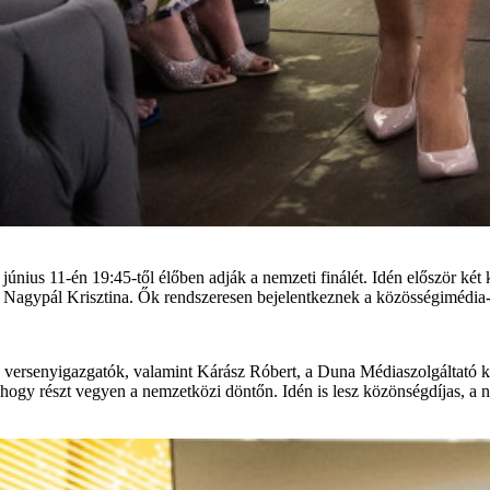
nius 11-én 19:45-től élőben adják a nemzeti finálét. Idén először két
agypál Krisztina. Ők rendszeresen bejelentkeznek a közösségimédia-fe
 versenyigazgatók, valamint Kárász Róbert, a Duna Médiaszolgáltató kre
hogy részt vegyen a nemzetközi döntőn. Idén is lesz közönségdíjas, a né