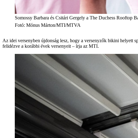
Somossy Barbara és Csitári Gergely a The Duchess Rooftop Ba
Fotó
:
Mónus Márton/MTI/MTVA
Az idei versenyben újdonság lesz, hogy a versenyzők bikini helyett sp
felidézve a korábbi évek versenyeit – írja az MTI.