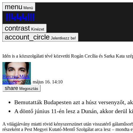
Menü
Kinézet
Jelentkezz be!
Idén is a közszolgálati tévé közvetíti Rogán Cecília és Sarka Kata sz
Herczeg Márk
szépség
2023. május 16. 14:10
Megosztás
Bemutatták Budapesten azt a húsz versenyzőt, a
A döntő június 11-én lesz a Dunán, akkor derül 
A világjárvány miatti rövid kényszerszünet után visszatérő gálaműsorb
részeként a Pest Megyei Kutató-Mentő Szolgálat arca lesz – mondta e