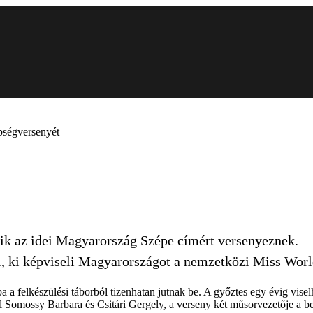
épségversenyét
kik az idei Magyarország Szépe címért versenyeznek.
ki, ki képviseli Magyarországot a nemzetközi Miss Worl
a a felkészülési táborból tizenhatan jutnak be. A győztes egy évig vis
l Somossy Barbara és Csitári Gergely, a verseny két műsorvezetője a b