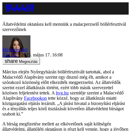
Állatvédelmi oktatásra kell menniük a malacperzselő böllérfesztivál
szervezőinek
Mészáros Juli
ÁLLAT
2023. május 17. 16:08
Megosztás
Március elején Nyíregyházán böllérfesztivált tartottak, ahol a
Malacvédő Alapítvány szerint egy disznó még élt, amikor a
szórakozó közönség előtt elkezdték megperzselni. Az állatvédők
szerint ezzel állatkínzás történt, ezért több másik szervezettel
közösen feljelentést tettek. A
hvg.hu
szemléje szerint a Malacvédő
Alapítvány
Facebookon
tette közzé, hogy az állatkínzás miatti
közigazgatási eljárás lezárult. „A járási hivatal a bizonyítási eljárást
és a tényállás teljes körű tisztázását követően állatvédelmi bírságot
szabott ki.”
A bírság megfizetése mellett az elkövetőnek saját költségén
állatvédelmi, állatjóléti oktatáson is részt kell vennie, hogy a jövőben