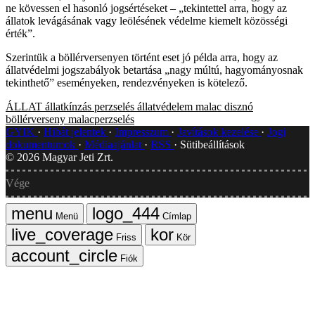
ne kövessen el hasonló jogsértéseket – „tekintettel arra, hogy az
állatok levágásának vagy leölésének védelme kiemelt közösségi
érték”.
Szerintük a böllérversenyen történt eset jó példa arra, hogy az
állatvédelmi jogszabályok betartása „nagy múltú, hagyományosnak
tekinthető” eseményeken, rendezvényeken is kötelező.
ÁLLAT
állatkínzás
perzselés
állatvédelem
malac
disznó
böllérverseny
malacperzselés
GYIK
Hibát jelentek
Impresszum
Javítások kezelése
Jogi
dokumentumok
Médiaajánlat
RSS
Sütibeállítások
©
2026
Magyar Jeti Zrt.
Vége
Menü
Címlap
Friss
Kör
Fiók